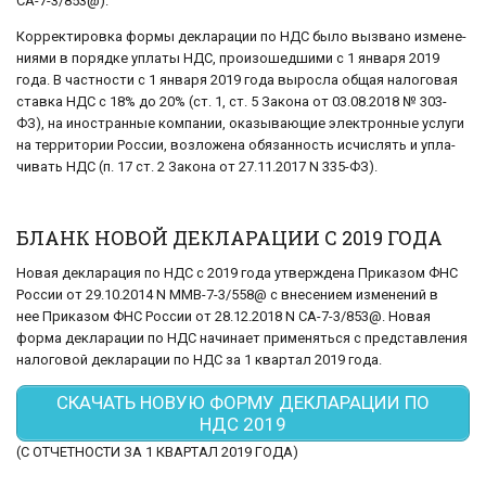
СА-7-3/853@).
Корректировка формы де­кла­ра­ции по НДС было вы­зва­но из­ме­не­
ни­я­ми в по­ряд­ке упла­ты НДС, про­изо­шед­ши­ми с 1 ян­ва­ря 2019
года. В част­но­сти с 1 ян­ва­ря 2019 года вы­рос­ла общая на­ло­го­вая
став­ка НДС с 18% до 20% (ст. 1, ст. 5 За­ко­на от 03.08.2018 № 303-
ФЗ), на ино­стран­ные ком­па­нии, ока­зы­ва­ю­щие элек­трон­ные услу­ги
на тер­ри­то­рии Рос­сии, воз­ло­же­на обя­зан­ность ис­чис­лять и упла­
чи­вать НДС (п. 17 ст. 2 За­ко­на от 27.11.2017 N 335-ФЗ).
БЛАНК НОВОЙ ДЕКЛАРАЦИИ С 2019 ГОДА
Новая де­кла­ра­ция по НДС с 2019 года утвер­жде­на При­ка­зом ФНС
Рос­сии от 29.10.2014 N ММВ-7-3/558@ с вне­се­ни­ем из­ме­не­ний в
нее При­ка­зом ФНС Рос­сии от 28.12.2018 N СА-7-3/853@. Новая
форма де­кла­ра­ции по НДС на­чи­на­ет при­ме­нять­ся с пред­став­ле­ния
на­ло­го­вой де­кла­ра­ции по НДС за 1 квар­тал 2019 года.
СКАЧАТЬ НОВУЮ ФОРМУ ДЕКЛАРАЦИИ ПО
НДС 2019
(С ОТЧЕТНОСТИ ЗА 1 КВАРТАЛ 2019 ГОДА)