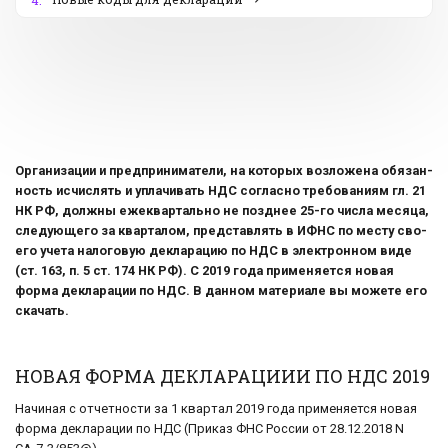
4.
Ор­га­ни­за­ции и пред­при­ни­ма­те­ли, на ко­то­рых воз­ло­же­на обя­зан­
ность ис­чис­лять и упла­чи­вать НДС со­глас­но тре­бо­ва­ни­ям гл. 21
НК РФ, долж­ны еже­квар­таль­но не позд­нее 25-го числа ме­ся­ца,
сле­ду­ю­ще­го за квар­та­лом, пред­став­лять в ИФНС по месту сво­
е­го учета на­ло­го­вую де­кла­ра­цию по НДС в элек­трон­ном виде
(ст. 163, п. 5 ст. 174 НК РФ). С 2019 года применяется новая
форма декларации по НДС. В данном материале вы можете его
скачать.
НОВАЯ ФОРМА ДЕКЛАРАЦИИИ ПО НДС 2019
На­чи­ная с от­чет­но­сти за 1 квар­тал 2019 года применяется новая
форма де­кла­ра­ции по НДС (При­каз ФНС Рос­сии от 28.12.2018 N