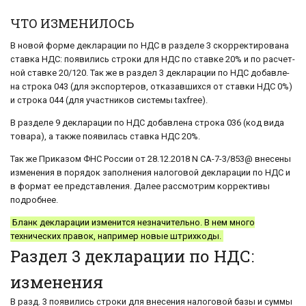
ЧТО ИЗМЕНИЛОСЬ
В новой форме де­кла­ра­ции по НДС в раз­де­ле 3 скор­рек­ти­ро­ва­на
став­ка НДС: по­яви­лись стро­ки для НДС по став­ке 20% и по рас­чет­
ной став­ке 20/120. Так же в раз­дел 3 де­кла­ра­ции по НДС до­бав­ле­
на стро­ка 043 (для экс­пор­те­ров, от­ка­зав­ших­ся от став­ки НДС 0%)
и стро­ка 044 (для участ­ни­ков си­сте­мы taxfree).
В раз­де­ле 9 де­кла­ра­ции по НДС до­бав­ле­на стро­ка 036 (код вида
то­ва­ра), а также по­яви­лась став­ка НДС 20%.
Так же При­ка­зом ФНС Рос­сии от 28.12.2018 N СА-7-3/853@ вне­се­ны
из­ме­не­ния в по­ря­док за­пол­не­ния на­ло­го­вой де­кла­ра­ции по НДС и
в фор­мат ее пред­став­ле­ния. Далее рассмотрим коррективы
подробнее.
Бланк декларации изменится незначительно. В нем много
технических правок, например новые штрихкоды.
Раздел 3 декларации по НДС:
изменения
В разд. 3 появились строки для внесения налоговой базы и суммы