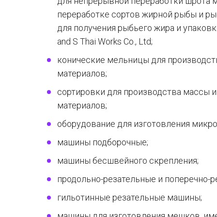
для непрерывной переработки шрота м
переработке сортов жирной рыбы и ры
для получения рыбьего жира и упаковк
and S Thai Works Co., Ltd;
конические мельницы для производст
материалов;
сортировки для производства массы 
материалов;
оборудование для изготовления микро
машины подборочные;
машины бесшвейного скрепления;
продольно-резательные и поперечно-
гильотинные резательные машины;
машины для изготовления мешков, име