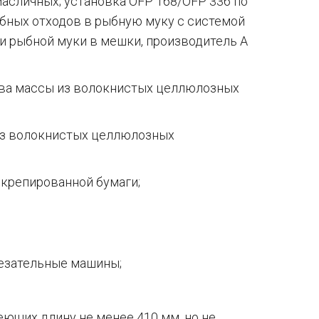
асличных; установка OFP 168/OFP 336 по
бных отходов в рыбную муку с системой
и рыбной муки в мешки, производитель A
ва массы из волокнистых целлюлозных
из волокнистых целлюлозных
крепированной бумаги;
резательные машины;
ющих длину не менее 410 мм, но не