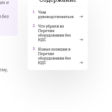
их и
1.
Чем
я без
руководствоваться
2.
Что убрали из
Перечня
оборудования без
НДС
3.
Новые позиции в
Перечне
оборудования без
НДС
ему,