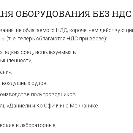
ЧНЯ ОБОРУДОВАНИЯ БЕЗ НДС
вания, не облагаемого НДС, короче, чем действующи
ны (т. е. теперь облагаются НДС при ввозе):
, едких сред, используемых в
мышленности;
ания;
 воздушных судов;
роизводстве полупроводников;
ль «Даниели и Ко Офиччине Мекканике
еские и лабораторные;