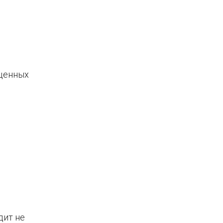
 ценных
дит не