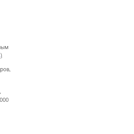
ным
4
).
ров,
,
 000