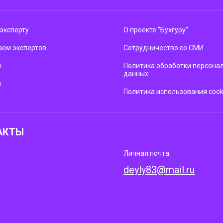
эксперту
О проекте “Бухгуру”
ем экспертов
Сотрудничество со СМИ
м
Политика обработки персона
данных
ы
Политика использования cook
АКТЫ
Личная почта:
deyly83@mail.ru