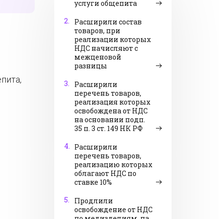
услуги общепита
2.
Расширили состав
товаров, при
реализации которых
НДС начисляют с
межценовой
разницы
пита,
3.
Расширили
е
перечень товаров,
реализация которых
освобождена от НДС
на основании подп.
35 п. 3 ст. 149 НК РФ
4.
Расширили
перечень товаров,
реализацию которых
облагают НДС по
ставке 10%
5.
Продлили
освобождение от НДС
по медизделиям, на