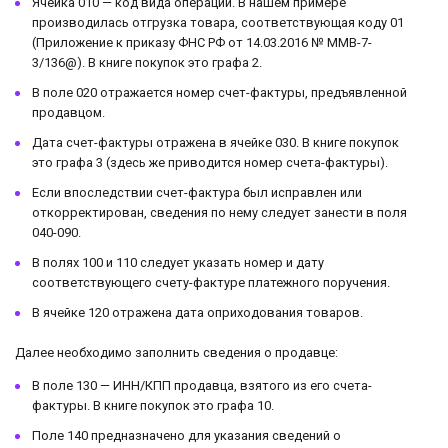
Ячейка 010 — код вида операции. В нашем примере
производилась отгрузка товара, соответствующая коду 01
(Приложение к приказу ФНС РФ от 14.03.2016 № ММВ-7-
3/136@). В книге покупок это графа 2.
В поле 020 отражается номер счет-фактуры, предъявленной
продавцом.
Дата счет-фактуры отражена в ячейке 030. В книге покупок
это графа 3 (здесь же приводится номер счета-фактуры).
Если впоследствии счет-фактура был исправлен или
откорректирован, сведения по нему следует занести в поля
040-090.
В полях 100 и 110 следует указать номер и дату
соответствующего счету-фактуре платежного поручения.
В ячейке 120 отражена дата оприходования товаров.
Далее необходимо заполнить сведения о продавце:
В поле 130 — ИНН/КПП продавца, взятого из его счета-
фактуры. В книге покупок это графа 10.
Поле 140 предназначено для указания сведений о