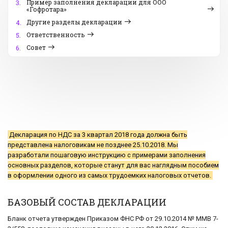
Пример заполнения декларации для ООО
3.
«Гофротара»
Другие разделы декларации
4.
Ответственность
5.
Совет
6.
Декларация по НДС за 3 квартал 2018 года должна быть
представлена налоговикам не позднее 25.10.2018. Мы
разработали пошаговую инструкцию с примерами заполнения
основных разделов, которые станут для вас наглядным пособием
в оформлении одного из самых трудоемких налоговых отчетов.
БАЗОВЫЙ СОСТАВ ДЕКЛАРАЦИИ
Бланк отчета утвержден Приказом ФНС РФ от 29.10.2014 № ММВ 7-