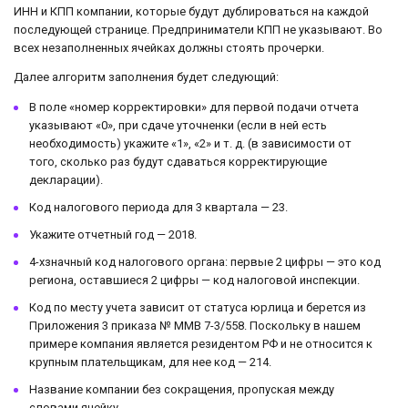
ИНН и КПП компании, которые будут дублироваться на каждой
последующей странице. Предприниматели КПП не указывают. Во
всех незаполненных ячейках должны стоять прочерки.
Далее алгоритм заполнения будет следующий:
В поле «номер корректировки» для первой подачи отчета
указывают «0», при сдаче уточненки (если в ней есть
необходимость) укажите «1», «2» и т. д. (в зависимости от
того, сколько раз будут сдаваться корректирующие
декларации).
Код налогового периода для 3 квартала — 23.
Укажите отчетный год — 2018.
4-хзначный код налогового органа: первые 2 цифры — это код
региона, оставшиеся 2 цифры — код налоговой инспекции.
Код по месту учета зависит от статуса юрлица и берется из
Приложения 3 приказа № ММВ 7-3/558. Поскольку в нашем
примере компания является резидентом РФ и не относится к
крупным плательщикам, для нее код — 214.
Название компании без сокращения, пропуская между
словами ячейку.