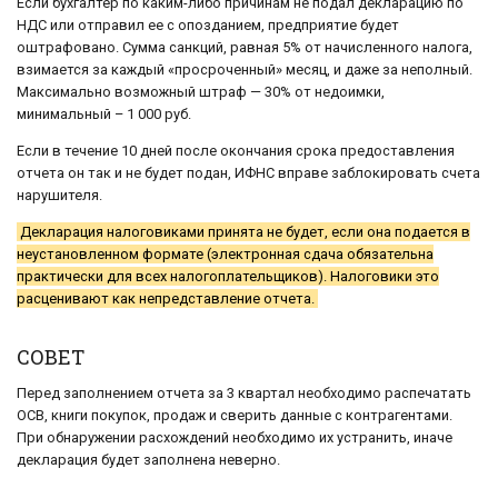
Если бухгалтер по каким-либо причинам не подал декларацию по
НДС или отправил ее с опозданием, предприятие будет
оштрафовано. Сумма санкций, равная 5% от начисленного налога,
взимается за каждый «просроченный» месяц, и даже за неполный.
Максимально возможный штраф — 30% от недоимки,
минимальный – 1 000 руб.
Если в течение 10 дней после окончания срока предоставления
отчета он так и не будет подан, ИФНС вправе заблокировать счета
нарушителя.
Декларация налоговиками принята не будет, если она подается в
неустановленном формате (электронная сдача обязательна
практически для всех налогоплательщиков). Налоговики это
расценивают как непредставление отчета.
СОВЕТ
Перед заполнением отчета за 3 квартал необходимо распечатать
ОСВ, книги покупок, продаж и сверить данные с контрагентами.
При обнаружении расхождений необходимо их устранить, иначе
декларация будет заполнена неверно.