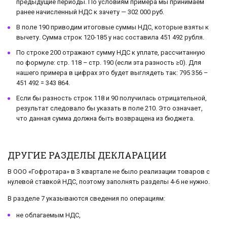
предыдущие периоды. По условиям примера мы принимаем
ранее начисленный НДС к зачету — 302 000 руб.
В поле 190 приводим итоговые суммы НДС, которые взяты к
вычету. Сумма строк 120-185 у нас составила 451 492 рубля.
По строке 200 отражают сумму НДС к уплате, рассчитанную
по формуле: стр. 118 – стр. 190 (если эта разность ≥0). Для
нашего примера в цифрах это будет выглядеть так: 795 356 –
451 492 = 343 864.
Если бы разность строк 118 и 90 получилась отрицательной,
результат следовало бы указать в поле 210. Это означает,
что данная сумма должна быть возвращена из бюджета.
ДРУГИЕ РАЗДЕЛЫ ДЕКЛАРАЦИИ
В ООО «Гофротара» в 3 квартале не было реализации товаров с
нулевой ставкой НДС, поэтому заполнять разделы 4-6 не нужно.
В разделе 7 указываются сведения по операциям:
не облагаемым НДС,