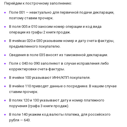
Перейдем к построчному заполнению:
Поле 001 — неактуально для первичной подачи декларации,
поэтому ставим прочерк.
В поля 005 и 010 заносим номер операции и код вида
операции из графы 2 книги продаж.
В ячейках 020 и 030 указываем номер и дату счета-фактуры,
предъявленного покупателю.
Сведения в поле 035 вносят из таможенной декларации.
Поля с 040 по 090 заполняют в случае исправления либо
корректировки счета-фактуры.
В ячейке 100 указывают ИНН/КПП покупателя.
В ячейке 110 приводят данные о посреднике. В нашем случае
ставим прочерк.
В полях 120 и 130 указывают дату и номер платежного
поручения (графа 3 книги продаж).
В поле 140 укажем код валюты платежа, для российского
рубля — 643.