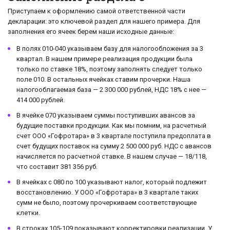
Приступаем к оформлению самой ответственной части
декларации: это ключевой раздел для нашего примера. Для
заполнения его ячеек берем наши исходные данные:
В полях 010-040 указываем базу для налогообложения за 3
квартал. В нашем примере реализация продукции была
только по ставке 18%, поэтому заполнять следует только
поле 010. В остальных ячейках ставим прочерки. Наша
налогооблагаемая база — 2 300 000 рублей, НДС 18% с нее —
414 000 рублей.
В ячейке 070 указываем суммы поступивших авансов за
будущие поставки продукции. Как мы помним, на расчетный
счет ООО «Гофротара» в 3 квартале поступила предоплата в
счет будущих поставок на сумму 2 500 000 руб. НДС с авансов
начисляется по расчетной ставке. В нашем случае — 18/118,
что составит 381 356 руб.
В ячейках с 080 по 100 указывают налог, который подлежит
восстановлению. У ООО «Гофротара» в 3 квартале таких
сумм не было, поэтому прочеркиваем соответствующие
клетки.
В строках 105-109 показывают корректировки реализации. У