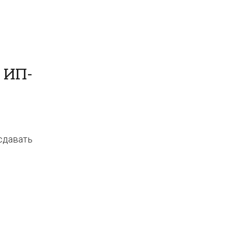
 ИП-
 сдавать