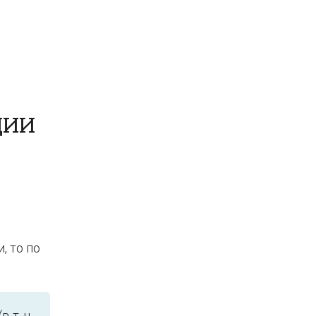
ЦИИ
, то по
 т. ч.