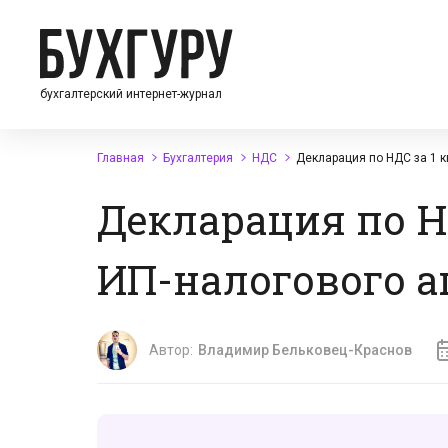
бухгалтерский интернет-журнал
Главная
Бухгалтерия
НДС
Декларация по НДС за 1 к
Декларация по НД
ИП-налогового а
Автор:
Владимир Бельковец-Краснов