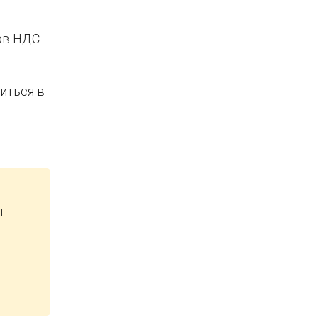
ов НДС.
иться в
ы