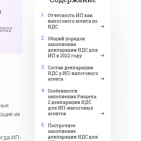
й
1.
Отчётность ИП как
налогового агента по
НДС
 2022
2.
Общий порядок
заполнения
декларации НДС для
ИП в 2022 году
3.
Состав декларации
НДС у ИП-налогового
агента
4.
Особенности
заполнения Раздела
2 декларации НДС
ных
для ИП-налоговых
агентов
ющие их
5.
Построчное
заполнение
декларации НДС для
огда ИП-