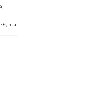
й,
е буквы.