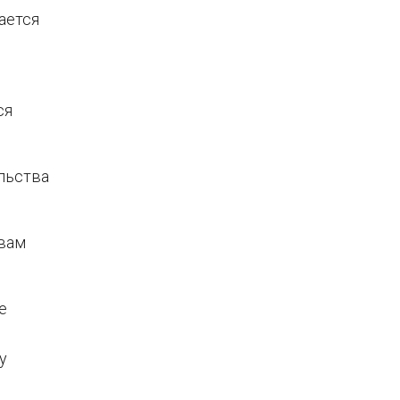
ается
ся
льства
 вам
е
у