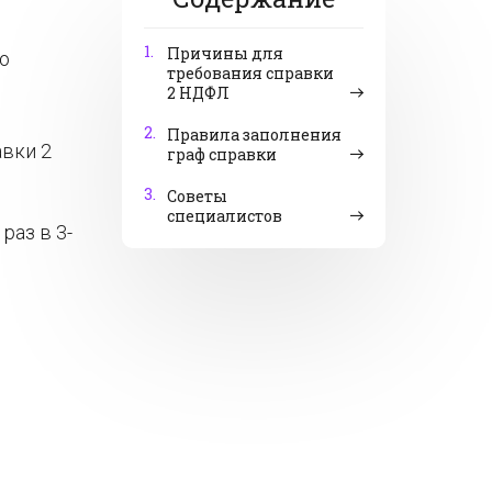
1.
Причины для
о
требования справки
2 НДФЛ
2.
Правила заполнения
вки 2
граф справки
3.
Советы
специалистов
раз в 3-