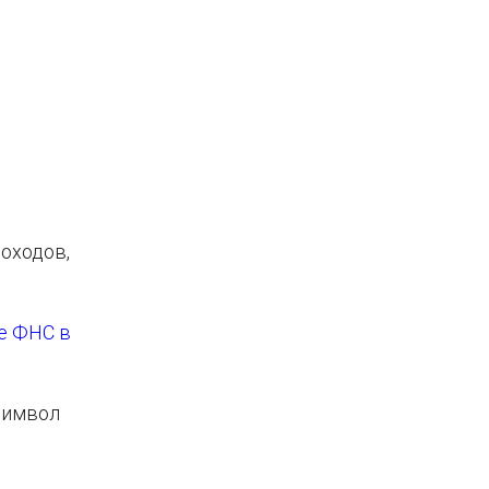
оходов,
е ФНС в
 символ