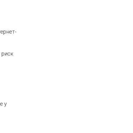
ернет-
 риск
е у