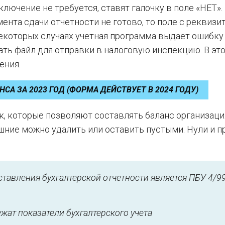
лючение не требуется, ставят галочку в поле «НЕТ».
ента сдачи отчетности не готово, то поле с реквизи
екоторых случаях учетная программа выдает ошибку 
ь файл для отправки в налоговую инспекцию. В эт
ения.
СА ЗА 2023 ГОД (ФОРМА ДЕЙСТВУЕТ В 2024 ГОДУ)
, которые позволяют составлять баланс организаци
шние можно удалить или оставить пустыми. Нули и п
авления бухгалтерской отчетности является ПБУ 4/99
жат показатели бухгалтерского учета