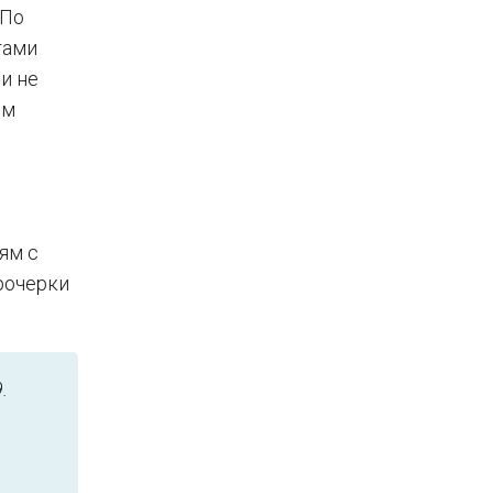
 По
тами
и не
ом
ям с
рочерки
.