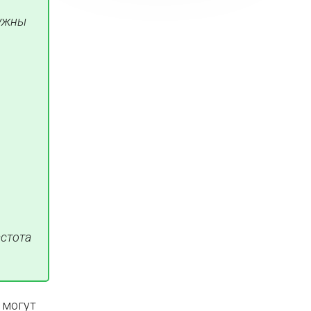
нужны
астота
 могут