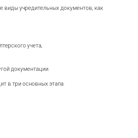
ие виды учредительных документов, как
терского учета,
угой документации.
т в три основных этапа: