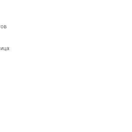
тов
ица: