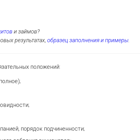
дитов
и займов?
совых результатах,
образец заполнения и примеры
.
язательных положений:
полное);
новидности;
панией, порядок подчиненности;