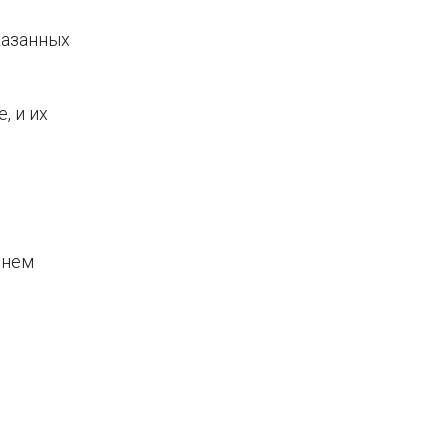
казанных
, и их
 нем