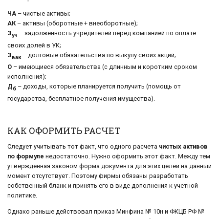
ЧА
– чистые активы;
АК
– активы (оборотные + внеоборотные);
З
– задолженность учредителей перед компанией по оплате
уч
своих долей в УК;
З
– долговые обязательства по выкупу своих акций;
вак
О
– имеющиеся обязательства (с длинным и коротким сроком
исполнения);
Д
– доходы, которые планируется получить (помощь от
б
государства, бесплатное получения имущества).
КАК ОФОРМИТЬ РАСЧЕТ
Следует учитывать тот факт, что одного расчета
чистых активов
по формуле
недостаточно. Нужно оформить этот факт. Между тем
утвержденная законом форма документа для этих целей на данный
момент отсутствует. Поэтому фирмы обязаны разработать
собственный бланк и принять его в виде дополнения к учетной
политике.
Однако раньше действовал приказ Минфина № 10н и ФКЦБ РФ №