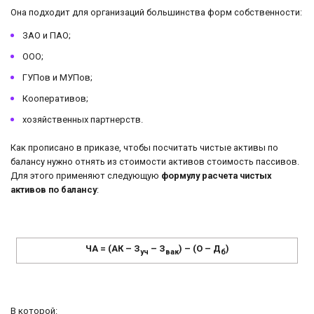
Она подходит для организаций большинства форм собственности:
ЗАО и ПАО;
ООО;
ГУПов и МУПов;
Кооперативов;
хозяйственных партнерств.
Как прописано в приказе, чтобы посчитать чистые активы по
балансу нужно отнять из стоимости активов стоимость пассивов.
Для этого применяют следующую
формулу расчета чистых
активов по балансу
:
ЧА = (АК – З
– З
) – (О – Д
)
уч
вак
б
В которой: