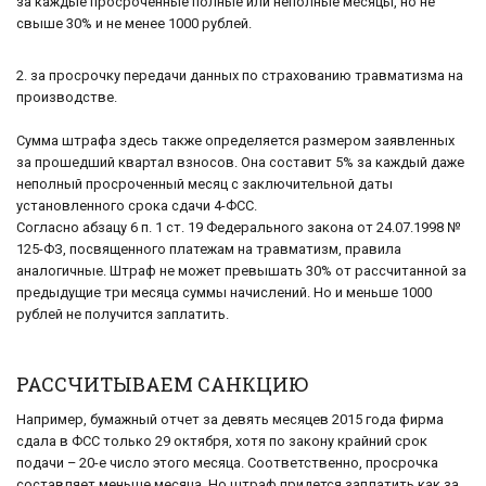
за каждые просроченные полные или неполные месяцы, но не
свыше 30% и не менее 1000 рублей.
2. за просрочку передачи данных по страхованию травматизма на
производстве.
Сумма штрафа здесь также определяется размером заявленных
за прошедший квартал взносов. Она составит 5% за каждый даже
неполный просроченный месяц с заключительной даты
установленного срока сдачи 4-ФСС.
Согласно абзацу 6 п. 1 ст. 19 Федерального закона от 24.07.1998 №
125-ФЗ, посвященного платежам на травматизм, правила
аналогичные. Штраф не может превышать 30% от рассчитанной за
предыдущие три месяца суммы начислений. Но и меньше 1000
рублей не получится заплатить.
РАССЧИТЫВАЕМ САНКЦИЮ
Например, бумажный отчет за девять месяцев 2015 года фирма
сдала в ФСС только 29 октября, хотя по закону крайний срок
подачи – 20-е число этого месяца. Соответственно, просрочка
составляет меньше месяца. Но штраф придется заплатить как за