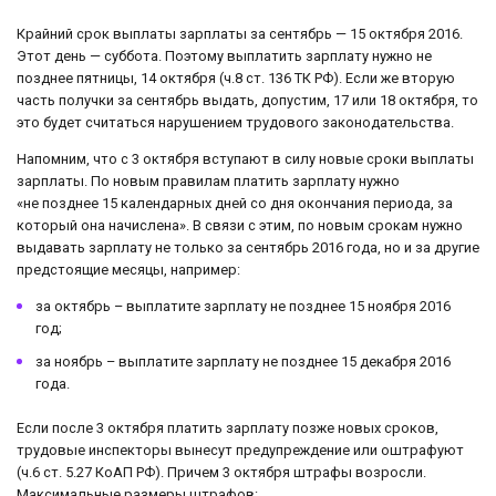
Крайний срок выплаты зарплаты за сентябрь — 15 октября 2016.
Этот день — суббота. Поэтому выплатить зарплату нужно не
позднее пятницы, 14 октября (ч.8 ст. 136 ТК РФ). Если же вторую
часть получки за сентябрь выдать, допустим, 17 или 18 октября, то
это будет считаться нарушением трудового законодательства.
Напомним, что с 3 октября вступают в силу новые сроки выплаты
зарплаты. По новым правилам платить зарплату нужно
«не позднее 15 календарных дней со дня окончания периода, за
который она начислена». В связи с этим, по новым срокам нужно
выдавать зарплату не только за сентябрь 2016 года, но и за другие
предстоящие месяцы, например:
за октябрь – выплатите зарплату не позднее 15 ноября 2016
год;
за ноябрь – выплатите зарплату не позднее 15 декабря 2016
года.
Если после 3 октября платить зарплату позже новых сроков,
трудовые инспекторы вынесут предупреждение или оштрафуют
(ч.6 ст. 5.27 КоАП РФ). Причем 3 октября штрафы возросли.
Максимальные размеры штрафов: