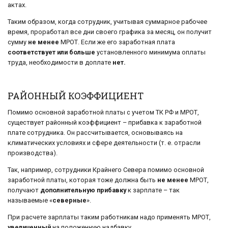
актах.
Таким образом, когда сотрудник, учитывая суммарное рабочее
время, проработал все дни своего графика за месяц, он получит
сумму
не менее
МРОТ. Если же его заработная плата
соответствует или больше
установленного минимума оплаты
труда, необходимости в доплате
нет.
РАЙОННЫЙ КОЭФФИЦИЕНТ
Помимо основной заработной платы с учетом ТК РФ и МРОТ,
существует районный коэффициент – прибавка к заработной
плате сотрудника. Он рассчитывается, основываясь на
климатических условиях и сфере деятельности (т. е. отрасли
производства).
Так, например, сотрудники Крайнего Севера помимо основной
заработной платы, которая тоже должна быть
не менее
МРОТ,
получают
дополнительную прибавку
к зарплате – так
называемые «
северные
».
При расчете зарплаты таким работникам надо применять МРОТ,
увеличенный
на положенную надбавку.