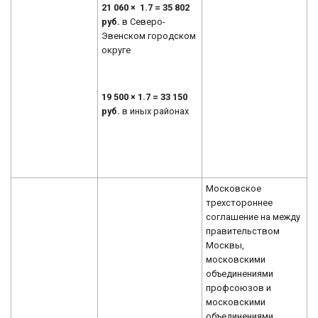
21
060 ×
1.7 =
35
802
руб.
в Северо-
Эвенском городском
округе
19 500 ×
1.7 = 33
150
руб.
в иных районах
Московское
трехстороннее
соглашение на между
правительством
Москвы,
московскими
объединениями
профсоюзов и
московскими
объединениями