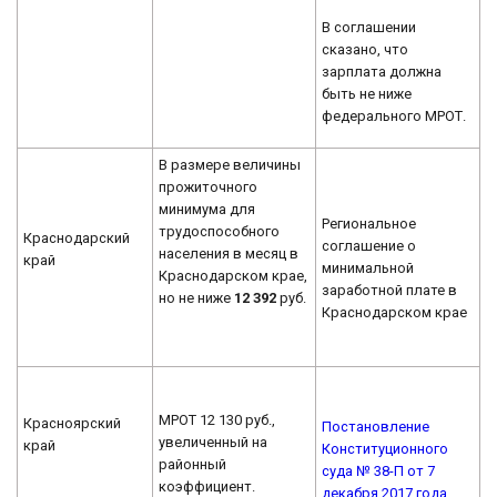
В соглашении
сказано, что
зарплата должна
быть не ниже
федерального МРОТ.
В размере величины
прожиточного
минимума для
Региональное
трудоспособного
Краснодарский
соглашение о
населения в месяц в
край
минимальной
Краснодарском крае,
заработной плате в
но не ниже
12 392
руб.
Краснодарском крае
МРОТ 12 130 руб.,
Красноярский
Постановление
увеличенный на
край
Конституционного
районный
суда № 38-П от 7
коэффициент.
декабря 2017 года