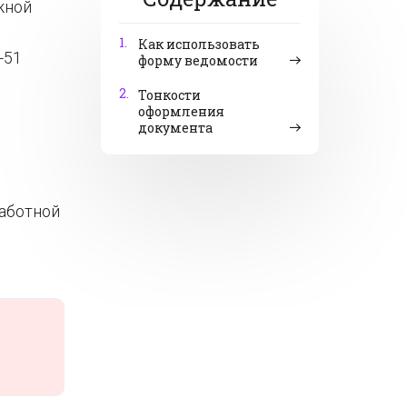
жной
1.
Как использовать
-51
форму ведомости
2.
Тонкости
оформления
документа
работной