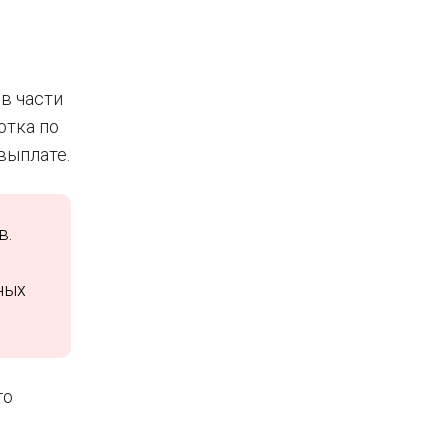
в части
отка по
выплате.
в.
ных
го