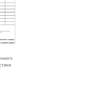
енного
стики