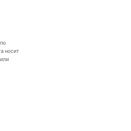
 по
та носит
 или