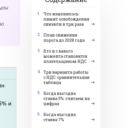
 млн
1.
Что изменилось:
лимит освобождения
ую
снизили в три раза
2.
План снижения
порога до 2028 года
3.
Кто и с какого
момента становится
плательщиком НДС
4.
Три варианта работы
с НДС: сравнительная
таблица
5.
Когда выгодна
ставка 5%: считаем на
цифрах
6.
Когда выгодна
ставка 7%