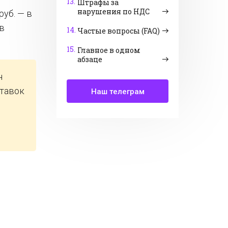
13.
Штрафы за
нарушения по НДС
руб. — в
в
14.
Частые вопросы (FAQ)
15.
Главное в одном
абзаце
н
ставок
Наш телеграм