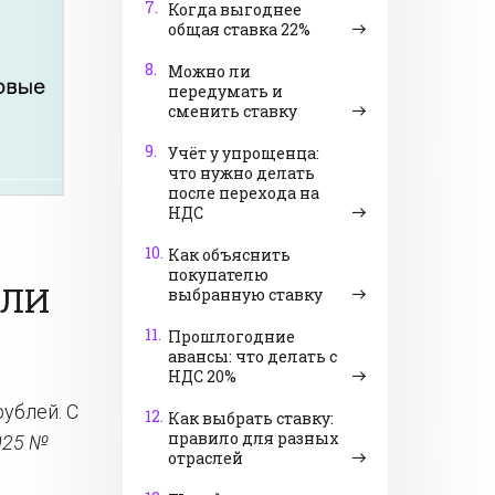
7.
Когда выгоднее
общая ставка 22%
8.
Можно ли
передумать и
сменить ставку
9.
Учёт у упрощенца:
что нужно делать
после перехода на
НДС
10.
Как объяснить
покупателю
ИЛИ
выбранную ставку
11.
Прошлогодние
авансы: что делать с
НДС 20%
ублей. С
12.
Как выбрать ставку:
правило для разных
025 №
отраслей