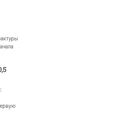
фактуры
начала
,5
:
первую