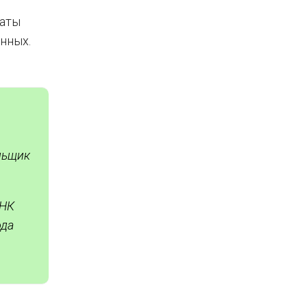
даты
нных.
ельщик
 НК
ода