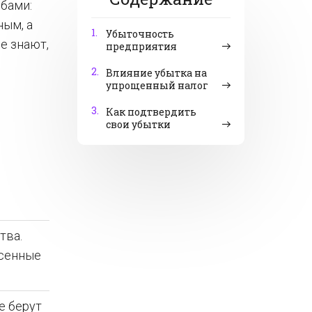
бами:
ным, а
1.
Убыточность
не знают,
предприятия
2.
Влияние убытка на
упрощенный налог
3.
Как подтвердить
свои убытки
тва.
есенные
е берут