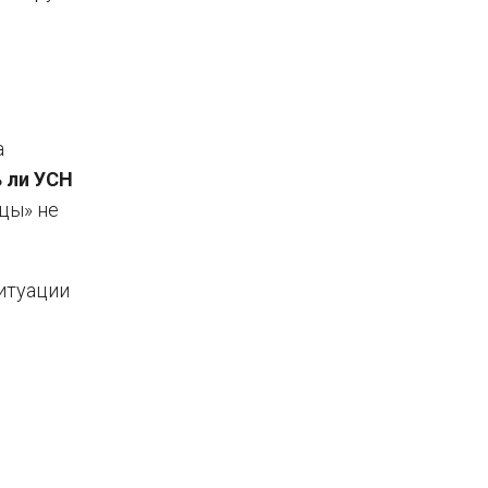
а
 ли УСН
нцы» не
ситуации