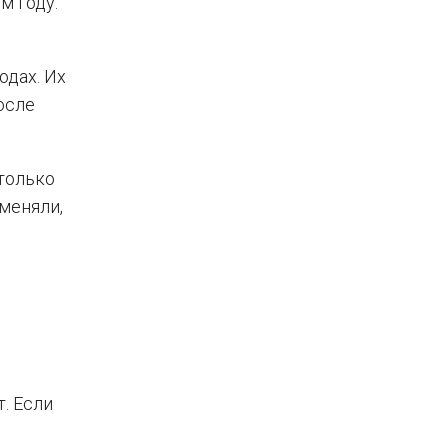
м году.
одах. Их
осле
только
 меняли,
. Если