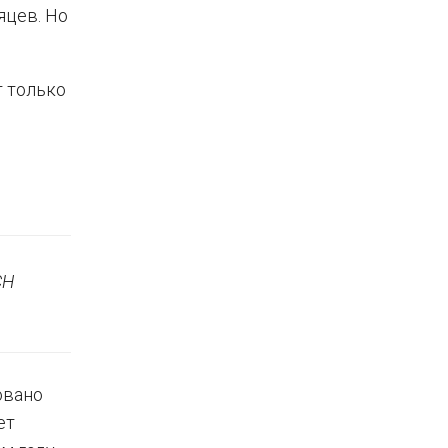
яцев. Но
т только
СН
овано
ет