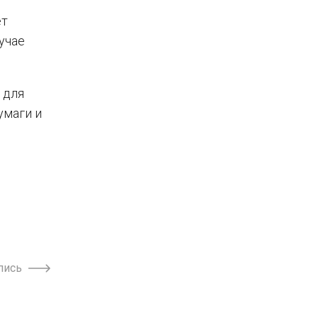
ет
учае
 для
умаги и
пись