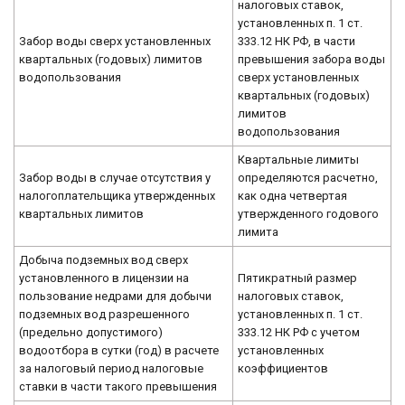
налоговых ставок,
установленных п. 1 ст.
Забор воды сверх установленных
333.12 НК РФ, в части
квартальных (годовых) лимитов
превышения забора воды
водопользования
сверх установленных
квартальных (годовых)
лимитов
водопользования
Квартальные лимиты
Забор воды в случае отсутствия у
определяются расчетно,
налогоплательщика утвержденных
как одна четвертая
квартальных лимитов
утвержденного годового
лимита
Добыча подземных вод сверх
установленного в лицензии на
Пятикратный размер
пользование недрами для добычи
налоговых ставок,
подземных вод разрешенного
установленных п. 1 ст.
(предельно допустимого)
333.12 НК РФ с учетом
водоотбора в сутки (год) в расчете
установленных
за налоговый период налоговые
коэффициентов
ставки в части такого превышения