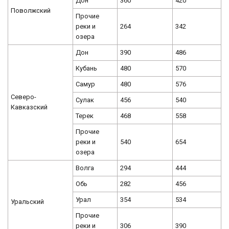
Дон
360
420
Поволжский
Прочие
реки и
264
342
озера
Дон
390
486
Кубань
480
570
Самур
480
576
Северо-
Сулак
456
540
Кавказский
Терек
468
558
Прочие
реки и
540
654
озера
Волга
294
444
Обь
282
456
Урал
354
534
Уральский
Прочие
реки и
306
390