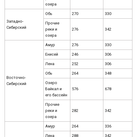
озера
Обь
270
330
Западно-
Прочие
Сибирский
реки и
276
342
озера
Амур
276
330
Енисей
246
306
Лена
252
306
Обь
264
348
Восточно-
Озеро
Сибирский
Байкал и
576
678
его бассейн
Прочие
реки и
282
342
озера
Амур
264
336
Лена
288
342