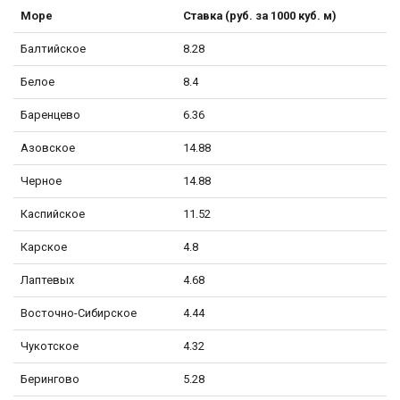
Море
Ставка (руб. за 1000 куб. м)
Балтийское
8.28
Белое
8.4
Баренцево
6.36
Азовское
14.88
Черное
14.88
Каспийское
11.52
Карское
4.8
Лаптевых
4.68
Восточно-Сибирское
4.44
Чукотское
4.32
Берингово
5.28