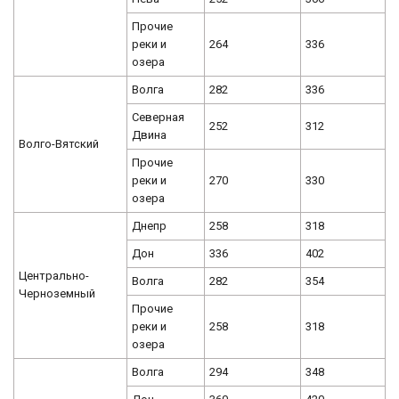
Прочие
реки и
264
336
озера
Волга
282
336
Северная
252
312
Двина
Волго-Вятский
Прочие
реки и
270
330
озера
Днепр
258
318
Дон
336
402
Центрально-
Волга
282
354
Черноземный
Прочие
реки и
258
318
озера
Волга
294
348