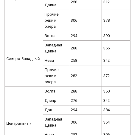
258
312
Двина
Прочие
реки и
306
378
озера
Волга
294
390
Западная
288
366
Двина
Северо-Западный
Нева
258
342
Прочие
реки и
282
372
озера
Волга
288
360
Днепр
276
342
Дон
294
384
Западная
306
354
Центральный
Двина
Нева
252
306