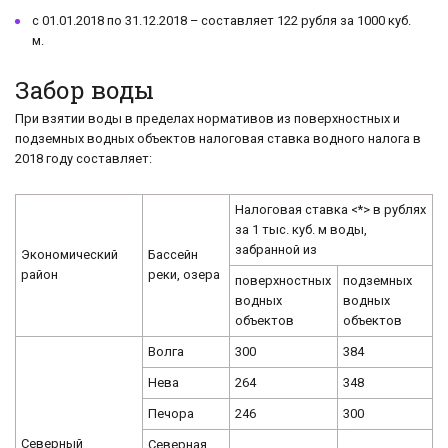
с 01.01.2018 по 31.12.2018 – составляет 122 рубля за 1000 куб.
м.
Забор воды
При взятии воды в пределах нормативов из поверхностных и
подземных водных объектов налоговая ставка водного налога в
2018 году составляет:
Налоговая ставка <*> в рублях
за 1 тыс. куб. м воды,
забранной из
Экономический
Бассейн
район
реки, озера
поверхностных
подземных
водных
водных
объектов
объектов
Волга
300
384
Нева
264
348
Печора
246
300
Северный
Северная