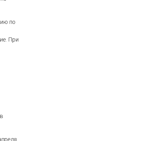
цию по
ие. При
 в
апреля