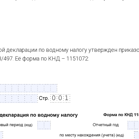
ой декларации по водному налогу утвержден прика
/497. Её форма по КНД – 1151072: