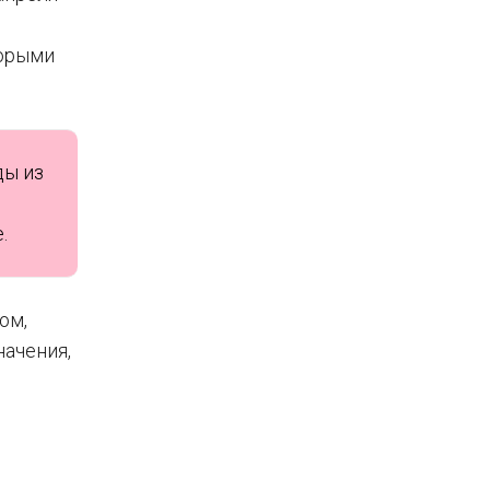
торыми
ды из
.
ом,
начения,