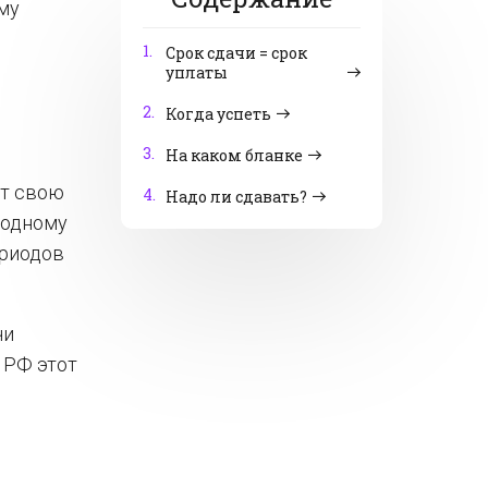
ому
1.
Срок сдачи = срок
уплаты
2.
Когда успеть
3.
На каком бланке
ют свою
4.
Надо ли сдавать?
водному
ериодов
чи
 РФ этот