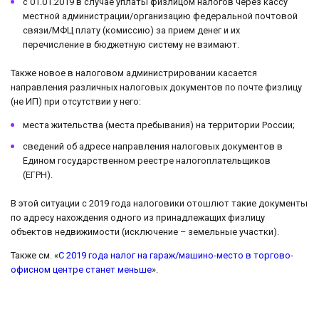
с 01.01.2019 в случае уплаты физлицом налогов через кассу
местной администрации/организацию федеральной почтовой
связи/МФЦ плату (комиссию) за прием денег и их
перечисление в бюджетную систему не взимают.
Также новое в налоговом администрировании касается
направления различных налоговых документов по почте физлицу
(не ИП) при отсутствии у него:
места жительства (места пребывания) на территории России;
сведений об адресе направления налоговых документов в
Едином государственном реестре налогоплательщиков
(ЕГРН).
В этой ситуации с 2019 года налоговики отошлют такие документы
по адресу нахождения одного из принадлежащих физлицу
объектов недвижимости (исключение – земельные участки).
Также см. «
С 2019 года налог на гараж/машино-место в торгово-
офисном центре станет меньше
».