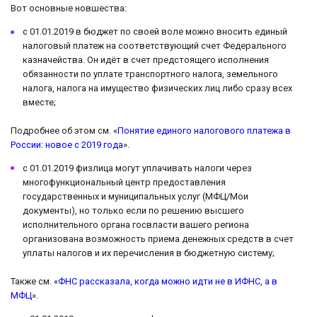
Вот основные новшества:
с 01.01.2019 в бюджет по своей воле можно вносить единый
налоговый платеж на соответствующий счет Федерального
казначейства. Он идёт в счет предстоящего исполнения
обязанности по уплате транспортного налога, земельного
налога, налога на имущество физических лиц либо сразу всех
вместе;
Подробнее об этом см. «
Понятие единого налогового платежа в
России: новое с 2019 года
».
с 01.01.2019 физлица могут уплачивать налоги через
многофункциональный центр предоставления
государственных и муниципальных услуг (МФЦ/Мои
документы), но только если по решению высшего
исполнительного органа госвласти вашего региона
организована возможность приема денежных средств в счет
уплаты налогов и их перечисления в бюджетную систему;
Также см. «
ФНС рассказала, когда можно идти не в ИФНС, а в
МФЦ
».