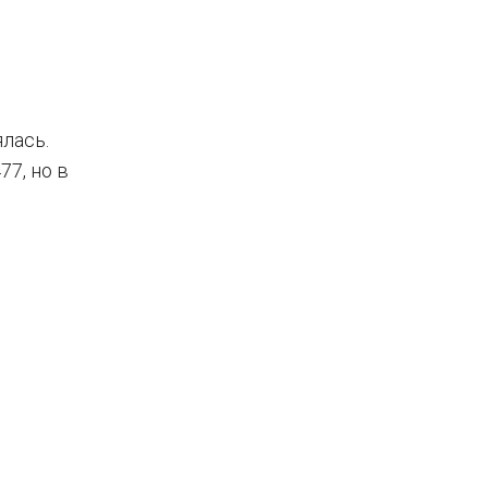
лась.
7, но в