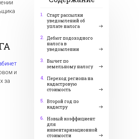
шении
льщика
1.
Старт рассылки
уведомлений об
уплате налога
2.
Дебют подоходного
ГА
налога в
уведомлении
3.
Вычет по
абинет
земельному налогу
овом и
4.
Переход региона на
х за
кадастровую
стоимость
5.
Второй год по
кадастру
6.
Новый коэффициент
для
инвентаризационной
стоимости