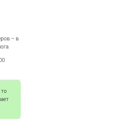
еров – в
ога.
00
 то
лает