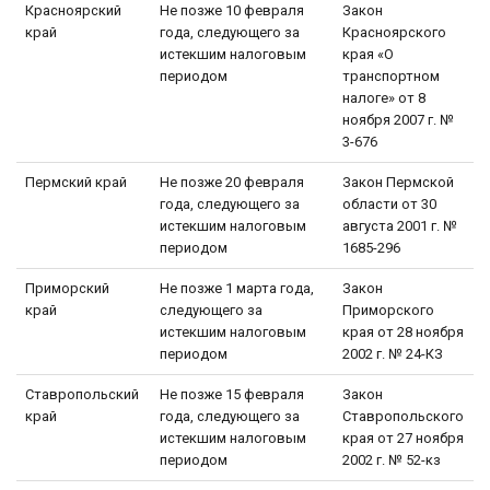
Красноярский
Не позже 10 февраля
Закон
край
года, следующего за
Красноярского
истекшим налоговым
края «О
периодом
транспортном
налоге» от 8
ноября 2007 г. №
3-676
Пермский край
Не позже 20 февраля
Закон Пермской
года, следующего за
области от 30
истекшим налоговым
августа 2001 г. №
периодом
1685-296
Приморский
Не позже 1 марта года,
Закон
край
следующего за
Приморского
истекшим налоговым
края от 28 ноября
периодом
2002 г. № 24-КЗ
Ставропольский
Не позже 15 февраля
Закон
край
года, следующего за
Ставропольского
истекшим налоговым
края от 27 ноября
периодом
2002 г. № 52-кз