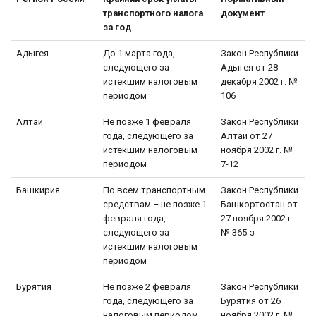
транспортного налога
документ
за год
Адыгея
До 1 марта года,
Закон Республики
следующего за
Адыгея от 28
истекшим налоговым
декабря 2002 г. №
периодом
106
Алтай
Не позже 1 февраля
Закон Республики
года, следующего за
Алтай от 27
истекшим налоговым
ноября 2002 г. №
периодом
7-12
Башкирия
По всем транспортным
Закон Республики
средствам – не позже 1
Башкортостан от
февраля года,
27 ноября 2002 г.
следующего за
№ 365-з
истекшим налоговым
периодом
Бурятия
Не позже 2 февраля
Закон Республики
года, следующего за
Бурятия от 26
налоговым периодом
ноября 2002 г. №