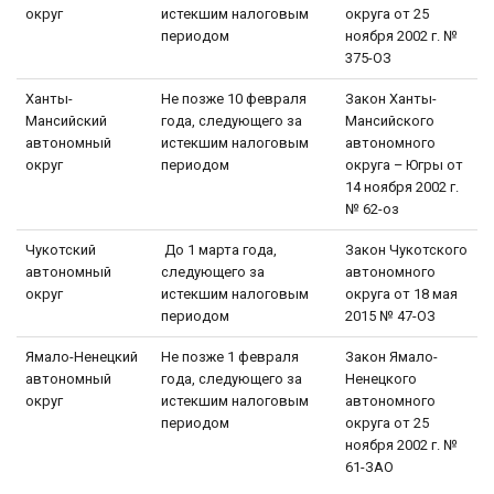
округ
истекшим налоговым
округа от 25
периодом
ноября 2002 г. №
375-ОЗ
Ханты-
Не позже 10 февраля
Закон Ханты-
Мансийский
года, следующего за
Мансийского
автономный
истекшим налоговым
автономного
округ
периодом
округа – Югры от
14 ноября 2002 г.
№ 62-оз
Чукотский
До 1 марта года,
Закон Чукотского
автономный
следующего за
автономного
округ
истекшим налоговым
округа от 18 мая
периодом
2015 № 47-ОЗ
Ямало-Ненецкий
Не позже 1 февраля
Закон Ямало-
автономный
года, следующего за
Ненецкого
округ
истекшим налоговым
автономного
периодом
округа от 25
ноября 2002 г. №
61-ЗАО