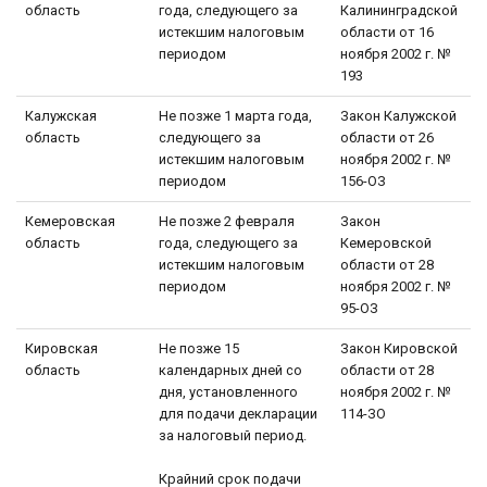
область
года, следующего за
Калининградской
истекшим налоговым
области от 16
периодом
ноября 2002 г. №
193
Калужская
Не позже 1 марта года,
Закон Калужской
область
следующего за
области от 26
истекшим налоговым
ноября 2002 г. №
периодом
156-ОЗ
Кемеровская
Не позже 2 февраля
Закон
область
года, следующего за
Кемеровской
истекшим налоговым
области от 28
периодом
ноября 2002 г. №
95-ОЗ
Кировская
Не позже 15
Закон Кировской
область
календарных дней со
области от 28
дня, установленного
ноября 2002 г. №
для подачи декларации
114-ЗО
за налоговый период.
Крайний срок подачи