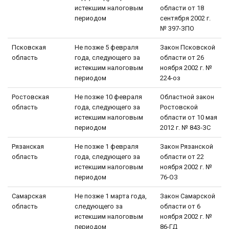
истекшим налоговым
области от 18
периодом
сентября 2002 г.
№ 397-ЗПО
Псковская
Не позже 5 февраля
Закон Псковской
область
года, следующего за
области от 26
истекшим налоговым
ноября 2002 г. №
периодом
224-оз
Ростовская
Не позже 10 февраля
Областной закон
область
года, следующего за
Ростовской
истекшим налоговым
области от 10 мая
периодом
2012 г. № 843-ЗС
Рязанская
Не позже 1 февраля
Закон Рязанской
область
года, следующего за
области от 22
истекшим налоговым
ноября 2002 г. №
периодом
76-ОЗ
Самарская
Не позже 1 марта года,
Закон Самарской
область
следующего за
области от 6
истекшим налоговым
ноября 2002 г. №
периодом
86-ГД