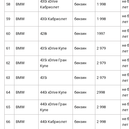
430i xDrive
не 
58
BMW
бензин
1 998
Кабриолет
лет
не 
59
BMW
430i Кабриолет
бензин
1 998
лет
не 
60
BMW
428i
бензин
1997
лет
не 
61
BMW
435i xDrive Купе
бензин
2 979
лет
435i xDrive Гран
не 
62
BMW
бензин
2 979
Купе
лет
не 
63
BMW
435i
бензин
2 979
лет
не 
64
BMW
440i xDrive Купе
бензин
2998
лет
440i xDrive Гран
не 
65
BMW
бензин
2 998
Купе
лет
не 
66
BMW
440i Кабриолет
бензин
2 998
лет