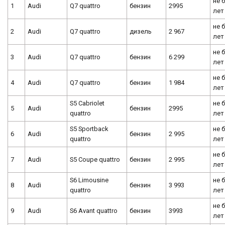
не 
1
Audi
Q7 quattro
бензин
2995
лет
не 
2
Audi
Q7 quattro
дизель
2 967
лет
не 
3
Audi
Q7 quattro
бензин
6 299
лет
не 
4
Audi
Q7 quattro
бензин
1 984
лет
S5 Cabriolet
не 
5
Audi
бензин
2995
quattro
лет
S5 Sportback
не 
6
Audi
бензин
2 995
quattro
лет
не 
7
Audi
S5 Coupe quattro
бензин
2 995
лет
S6 Limousine
не 
8
Audi
бензин
3 993
quattro
лет
не 
9
Audi
S6 Avant quattro
бензин
3993
лет