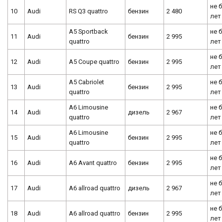
не 
10
Audi
RS Q3 quattro
бензин
2 480
лет
A5 Sportback
не 
11
Audi
бензин
2 995
quattro
лет
не 
12
Audi
A5 Coupe quattro
бензин
2 995
лет
A5 Cabriolet
не 
13
Audi
бензин
2 995
quattro
лет
A6 Limousine
не 
14
Audi
дизель
2 967
quattro
лет
A6 Limousine
не 
15
Audi
бензин
2 995
quattro
лет
не 
16
Audi
A6 Avant quattro
бензин
2 995
лет
не 
17
Audi
A6 allroad quattro
дизель
2 967
лет
не 
18
Audi
A6 allroad quattro
бензин
2 995
лет