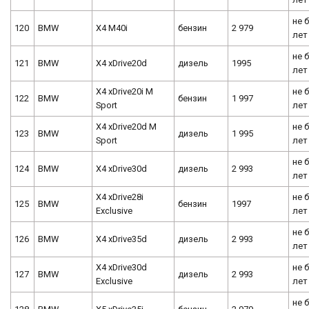
не 
120
BMW
X4 M40i
бензин
2 979
лет
не 
121
BMW
X4 xDrive20d
дизель
1995
лет
X4 xDrive20i M
не 
122
BMW
бензин
1 997
Sport
лет
X4 xDrive20d M
не 
123
BMW
дизель
1 995
Sport
лет
не 
124
BMW
X4 xDrive30d
дизель
2 993
лет
X4 xDrive28i
не 
125
BMW
бензин
1997
Exclusive
лет
не 
126
BMW
X4 xDrive35d
дизель
2 993
лет
X4 xDrive30d
не 
127
BMW
дизель
2 993
Exclusive
лет
не 