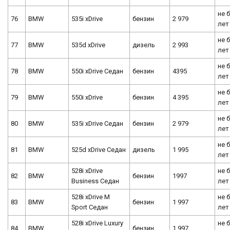
не 
76
BMW
535i xDrive
бензин
2 979
лет
не 
77
BMW
535d xDrive
дизель
2 993
лет
не 
78
BMW
550i xDrive Седан
бензин
4395
лет
не 
79
BMW
550i xDrive
бензин
4 395
лет
не 
80
BMW
535i xDrive Седан
бензин
2 979
лет
не 
81
BMW
525d xDrive Седан
дизель
1 995
лет
528i xDrive
не 
82
BMW
бензин
1997
Business Седан
лет
528i xDrive M
не 
83
BMW
бензин
1 997
Sport Седан
лет
528i xDrive Luxury
не 
84
BMW
бензин
1 997