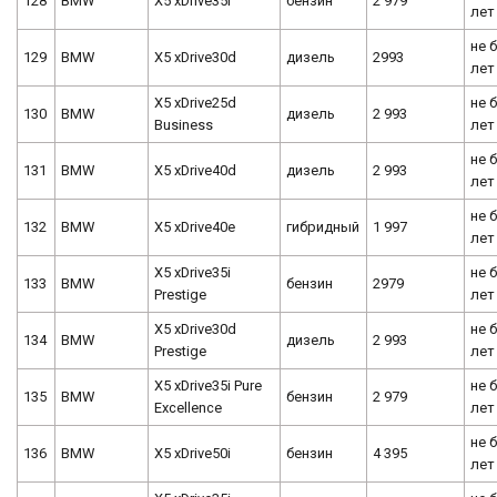
128
BMW
X5 xDrive35i
бензин
2 979
лет
не 
129
BMW
X5 xDrive30d
дизель
2993
лет
X5 xDrive25d
не 
130
BMW
дизель
2 993
Business
лет
не 
131
BMW
X5 xDrive40d
дизель
2 993
лет
не 
132
BMW
X5 xDrive40e
гибридный
1 997
лет
X5 xDrive35i
не 
133
BMW
бензин
2979
Prestige
лет
X5 xDrive30d
не 
134
BMW
дизель
2 993
Prestige
лет
X5 xDrive35i Pure
не 
135
BMW
бензин
2 979
Excellence
лет
не 
136
BMW
X5 xDrive50i
бензин
4 395
лет