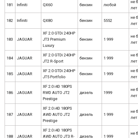
не 
181
Infiniti
QX60
бензин
любой
лет
не 
182
Infiniti
QX80
бензин
5552
лет
XF 2.0 GTDi 240HP
не 
183
JAGUAR
JT3 Premium
бензин
1 999
лет
Luxury
XF 2.0 GTDi 240HP
не 
184
JAGUAR
бензин
1 999
JT2 R-Sport
лет
XF 2.0 GTDi 240HP
не 
185
JAGUAR
бензин
1 999
JT5 Portfolio
лет
XF 2.0 i4D 180PS
не 
186
JAGUAR
RWD AUTO JT2
дизель
1999
лет
Prestige
XF 2.0 i4D 180PS
не 
187
JAGUAR
AWD AUTO JT2
дизель
1 999
лет
Prestige
XF 2.0 i4D 180PS
не 
188
JAGUAR
AWD AUTO JT3 R-
дизель
1 999