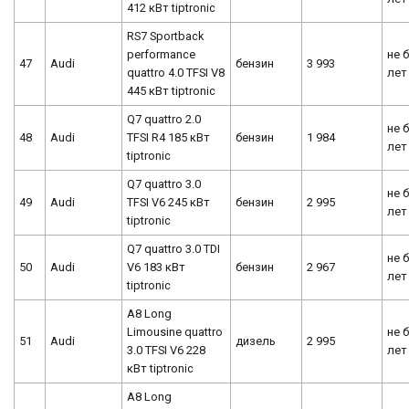
412 кВт tiptronic
RS7 Sportback
performance
не 
47
Audi
бензин
3 993
quattro 4.0 TFSI V8
лет
445 кВт tiptronic
Q7 quattro 2.0
не 
48
Audi
TFSI R4 185 кВт
бензин
1 984
лет
tiptronic
Q7 quattro 3.0
не 
49
Audi
TFSI V6 245 кВт
бензин
2 995
лет
tiptronic
Q7 quattro 3.0 TDI
не 
50
Audi
V6 183 кВт
бензин
2 967
лет
tiptronic
A8 Long
Limousine quattro
не 
51
Audi
дизель
2 995
3.0 TFSI V6 228
лет
кВт tiptronic
A8 Long