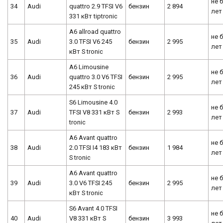
не 
34
Audi
quattro 2.9 TFSI V6
бензин
2 894
лет
331 кВт tiptronic
A6 allroad quattro
не 
35
Audi
3.0 TFSI V6 245
бензин
2 995
лет
кВт S tronic
A6 Limousine
не 
36
Audi
quattro 3.0 V6 TFSI
бензин
2 995
лет
245 кВт S tronic
S6 Limousine 4.0
не 
37
Audi
TFSI V8 331 кВт S
бензин
2 993
лет
tronic
A6 Avant quattro
не 
38
Audi
2.0 TFSI I4 183 кВт
бензин
1 984
лет
S tronic
A6 Avant quattro
не 
39
Audi
3.0 V6 TFSI 245
бензин
2 995
лет
кВт S tronic
S6 Avant 4.0 TFSI
не 
40
Audi
V8 331 кВт S
бензин
3 993