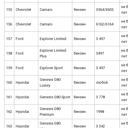
не 
155
Chevrolet
Camaro
бензин
3564/3605
лет
не 
156
Chevrolet
Camaro
бензин
6162/6164
лет
не 
157
Ford
Explorer Limited
бензин
3 497
лет
Explorer Limited
не 
158
Ford
бензин
3497
Plus
лет
не 
159
Ford
Explorer Sport
бензин
3 497
лет
Genesis G80
не 
160
Hyundai
бензин
любой
Luxury
лет
не 
161
Hyundai
Genesis G80 Sport
бензин
3 778
лет
Genesis G80
не 
162
Hyundai
бензин
1998
Premium
лет
Genesis G80
не 
163
Hyundai
бензин
3 342