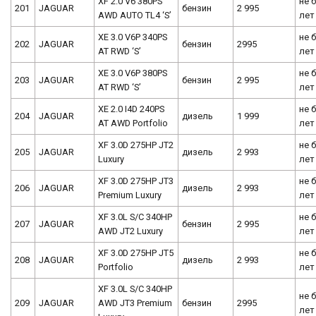
XF 2.0 V6 380PS
не 
201
JAGUAR
бензин
2 995
AWD AUTO TL4 ‘S’
лет
XE 3.0 V6P 340PS
не 
202
JAGUAR
бензин
2995
AT RWD ‘S’
лет
XE 3.0 V6P 380PS
не 
203
JAGUAR
бензин
2 995
AT RWD ‘S’
лет
XE 2.0 I4D 240PS
не 
204
JAGUAR
дизель
1 999
AT AWD Portfolio
лет
XF 3.0D 275HP JT2
не 
205
JAGUAR
дизель
2 993
Luxury
лет
XF 3.0D 275HP JT3
не 
206
JAGUAR
дизель
2 993
Premium Luxury
лет
XF 3.0L S/C 340HP
не 
207
JAGUAR
бензин
2 995
AWD JT2 Luxury
лет
XF 3.0D 275HP JT5
не 
208
JAGUAR
дизель
2 993
Portfolio
лет
XF 3.0L S/C 340HP
не 
209
JAGUAR
AWD JT3 Premium
бензин
2995
лет