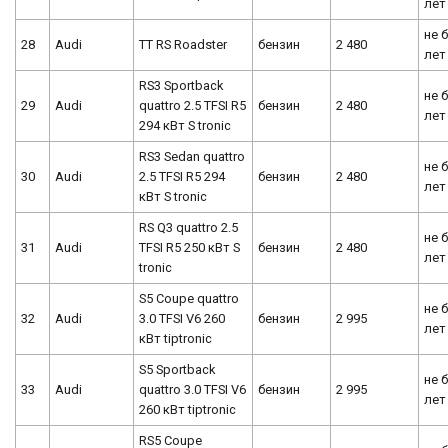
лет
не 
28
Audi
TT RS Roadster
бензин
2 480
лет
RS3 Sportback
не 
29
Audi
quattro 2.5 TFSI R5
бензин
2 480
лет
294 кВт S tronic
RS3 Sedan quattro
не 
30
Audi
2.5 TFSI R5 294
бензин
2 480
лет
кВт S tronic
RS Q3 quattro 2.5
не 
31
Audi
TFSI R5 250 кВт S
бензин
2 480
лет
tronic
S5 Coupe quattro
не 
32
Audi
3.0 TFSI V6 260
бензин
2 995
лет
кВт tiptronic
S5 Sportback
не 
33
Audi
quattro 3.0 TFSI V6
бензин
2 995
лет
260 кВт tiptronic
RS5 Coupe