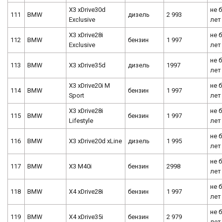
X3 xDrive30d
не 
111
BMW
дизель
2 993
Exclusive
лет
X3 xDrive28i
не 
112
BMW
бензин
1 997
Exclusive
лет
не 
113
BMW
X3 xDrive35d
дизель
1997
лет
X3 xDrive20i M
не 
114
BMW
бензин
1 997
Sport
лет
X3 xDrive28i
не 
115
BMW
бензин
1 997
Lifestyle
лет
не 
116
BMW
X3 xDrive20d xLine
дизель
1 995
лет
не 
117
BMW
X3 M40i
бензин
2998
лет
не 
118
BMW
X4 xDrive28i
бензин
1 997
лет
не 
119
BMW
X4 xDrive35i
бензин
2 979
лет