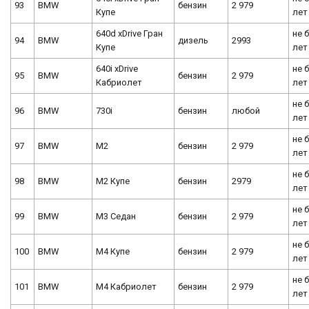
93
BMW
бензин
2 979
Купе
лет
640d xDrive Гран
не 
94
BMW
дизель
2993
Купе
лет
640i xDrive
не 
95
BMW
бензин
2 979
Кабриолет
лет
не 
96
BMW
730i
бензин
любой
лет
не 
97
BMW
M2
бензин
2 979
лет
не 
98
BMW
M2 Купе
бензин
2979
лет
не 
99
BMW
М3 Седан
бензин
2 979
лет
не 
100
BMW
М4 Купе
бензин
2 979
лет
не 
101
BMW
М4 Кабриолет
бензин
2 979
лет