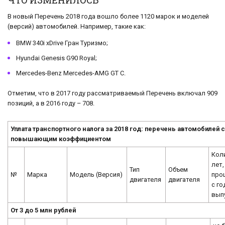
ЧТО ИЗМЕНИЛОСЬ
В новый Перечень 2018 года вошло более 1120 марок и моделей
(версий) автомобилей. Например, такие как:
BMW 340i xDrive Гран Туризмо;
Hyundai Genesis G90 Royal;
Mercedes-Benz Mercedes-AMG GT C.
Отметим, что в 2017 году рассматриваемый Перечень включал 909
позиций, а в 2016 году – 708.
Уплата транспортного налога за 2018 год: перечень автомобилей 
повышающим коэффициентом
Кол
лет,
Тип
Объем
№
Марка
Модель (Версия)
про
двигателя
двигателя
с го
вып
От 3 до 5 млн рублей