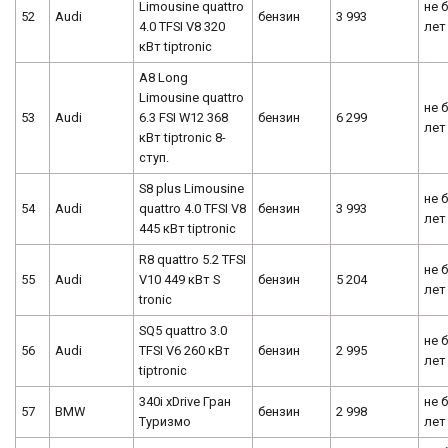
Limousine quattro
не 
52
Audi
бензин
3 993
4.0 TFSI V8 320
лет
кВт tiptronic
A8 Long
Limousine quattro
не 
53
Audi
6.3 FSI W12 368
бензин
6 299
лет
кВт tiptronic 8-
ступ.
S8 plus Limousine
не 
54
Audi
quattro 4.0 TFSI V8
бензин
3 993
лет
445 кВт tiptronic
R8 quattro 5.2 TFSI
не 
55
Audi
V10 449 кВт S
бензин
5 204
лет
tronic
SQ5 quattro 3.0
не 
56
Audi
TFSI V6 260 кВт
бензин
2 995
лет
tiptronic
340i xDrive Гран
не 
57
BMW
бензин
2 998
Туризмо
лет