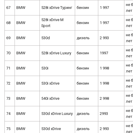
не 
67
BMW
528i xDrive Туринг
бензин
1 997
лет
528i xDrive M
не 
68
BMW
бензин
1 997
Sport
лет
не 
69
BMW
530d
дизель
2 993
лет
не 
70
BMW
528i xDrive Luxury
бензин
1997
лет
не 
71
BMW
530i
бензин
1 998
лет
не 
72
BMW
530i xDrive
бензин
1 998
лет
не 
73
BMW
540i xDrive
бензин
2 998
лет
не 
74
BMW
530d xDrive Luxury
дизель
2993
лет
не 
75
BMW
530d xDrive
дизель
2 993
лет