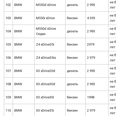
не 
102
BMW
M550d xDrive
дизель
2 993
лет
не 
103
BMW
M550i xDrive
бензин
4 395
лет
M550d xDrive
не 
104
BMW
дизель
2 993
Седан
лет
не 
105
BMW
Z4 sDrive35i
бензин
2979
лет
не 
106
BMW
Z4 sDrive35is
бензин
2 979
лет
не 
107
BMW
X3 xDrive20d
дизель
2 993
лет
не 
108
BMW
X3 xDrive30d
дизель
2 993
лет
не 
109
BMW
X3 xDrive30i
бензин
1998
лет
не 
110
BMW
X3 xDrive35i
бензин
2 979
лет