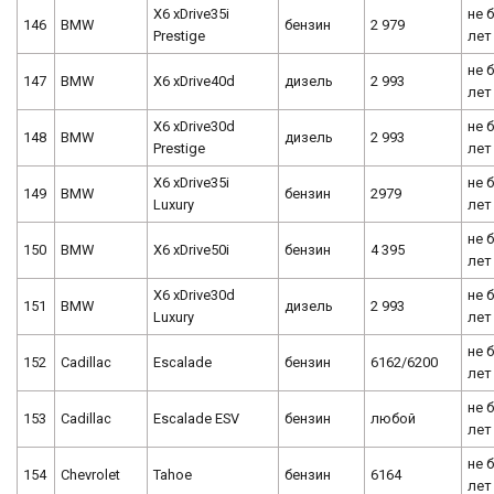
X6 xDrive35i
не 
146
BMW
бензин
2 979
Prestige
лет
не 
147
BMW
X6 xDrive40d
дизель
2 993
лет
X6 xDrive30d
не 
148
BMW
дизель
2 993
Prestige
лет
X6 xDrive35i
не 
149
BMW
бензин
2979
Luxury
лет
не 
150
BMW
X6 xDrive50i
бензин
4 395
лет
X6 xDrive30d
не 
151
BMW
дизель
2 993
Luxury
лет
не 
152
Cadillac
Escalade
бензин
6162/6200
лет
не 
153
Cadillac
Escalade ESV
бензин
любой
лет
не 
154
Chevrolet
Tahoe
бензин
6164
лет