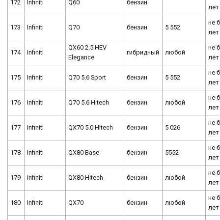
172
Infiniti
Q60
бензин
лет
не 
173
Infiniti
Q70
бензин
5 552
лет
QX60 2.5 HEV
не 
174
Infiniti
гибридный
любой
Elegance
лет
не 
175
Infiniti
Q70 5.6 Sport
бензин
5 552
лет
не 
176
Infiniti
Q70 5.6 Hitech
бензин
любой
лет
не 
177
Infiniti
QX70 5.0 Hitech
бензин
5 026
лет
не 
178
Infiniti
QX80 Base
бензин
5552
лет
не 
179
Infiniti
QX80 Hitech
бензин
любой
лет
не 
180
Infiniti
QX70
бензин
любой
лет