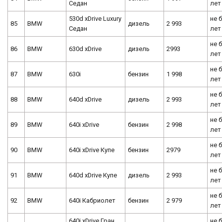
Седан
лет
530d xDrive Luxury
не 
85
BMW
дизель
2 993
Седан
лет
не 
86
BMW
630d xDrive
дизель
2993
лет
не 
87
BMW
630i
бензин
1 998
лет
не 
88
BMW
640d xDrive
дизель
2 993
лет
не 
89
BMW
640i xDrive
бензин
2 998
лет
не 
90
BMW
640i xDrive Купе
бензин
2979
лет
не 
91
BMW
640d xDrive Купе
дизель
2 993
лет
не 
92
BMW
640i Кабриолет
бензин
2 979
лет
640i xDrive Гран
не 