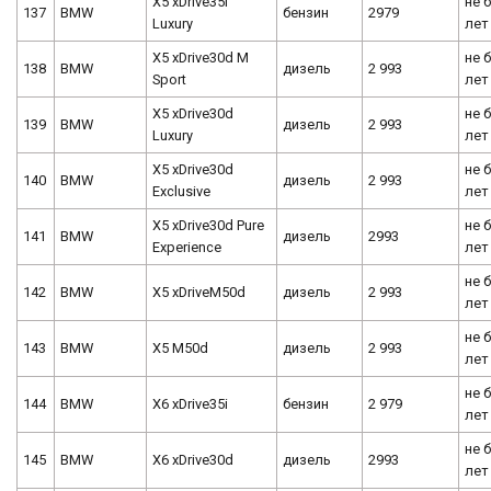
X5 xDrive35i
не 
137
BMW
бензин
2979
Luxury
лет
X5 xDrive30d M
не 
138
BMW
дизель
2 993
Sport
лет
X5 xDrive30d
не 
139
BMW
дизель
2 993
Luxury
лет
X5 xDrive30d
не 
140
BMW
дизель
2 993
Exclusive
лет
X5 xDrive30d Pure
не 
141
BMW
дизель
2993
Experience
лет
не 
142
BMW
X5 xDriveM50d
дизель
2 993
лет
не 
143
BMW
X5 M50d
дизель
2 993
лет
не 
144
BMW
X6 xDrive35i
бензин
2 979
лет
не 
145
BMW
X6 xDrive30d
дизель
2993
лет