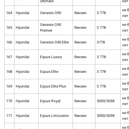
Ultimate
лет
не 
164
Hyundai
Genesis G90
бензин
3 778
лет
Genesis G90
не 
165
Hyundai
бензин
3 778
Premier
лет
не 
166
Hyundai
Genesis G90 Elite
бензин
3778
лет
не 
167
Hyundai
Equus Luxury
бензин
3 778
лет
не 
168
Hyundai
Equus Elite
бензин
3 778
лет
не 
169
Hyundai
Equus Elite Plus
бензин
3 778
лет
не 
170
Hyundai
Equus Royal
бензин
5000/5038
лет
не 
171
Hyundai
Equus Limousine
бензин
5000/5038
лет
не 