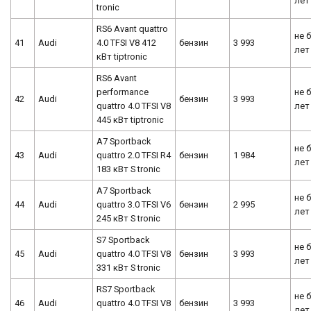
лет
tronic
RS6 Avant quattro
не 
41
Audi
4.0 TFSI V8 412
бензин
3 993
лет
кВт tiptronic
RS6 Avant
performance
не 
42
Audi
бензин
3 993
quattro 4.0 TFSI V8
лет
445 кВт tiptronic
A7 Sportback
не 
43
Audi
quattro 2.0 TFSI R4
бензин
1 984
лет
183 кВт S tronic
A7 Sportback
не 
44
Audi
quattro 3.0 TFSI V6
бензин
2 995
лет
245 кВт S tronic
S7 Sportback
не 
45
Audi
quattro 4.0 TFSI V8
бензин
3 993
лет
331 кВт S tronic
RS7 Sportback
не 
46
Audi
quattro 4.0 TFSI V8
бензин
3 993
лет