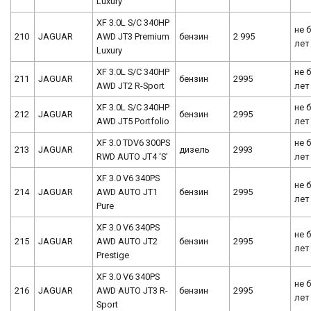
Luxury
XF 3.0L S/C 340HP
не 
210
JAGUAR
AWD JT3 Premium
бензин
2 995
лет
Luxury
XF 3.0L S/C 340HP
не 
211
JAGUAR
бензин
2995
AWD JT2 R-Sport
лет
XF 3.0L S/C 340HP
не 
212
JAGUAR
бензин
2995
AWD JT5 Portfolio
лет
XF 3.0 TDV6 300PS
не 
213
JAGUAR
дизель
2993
RWD AUTO JT4 ‘S’
лет
XF 3.0 V6 340PS
не 
214
JAGUAR
AWD AUTO JT1
бензин
2995
лет
Pure
XF 3.0 V6 340PS
не 
215
JAGUAR
AWD AUTO JT2
бензин
2995
лет
Prestige
XF 3.0 V6 340PS
не 
216
JAGUAR
AWD AUTO JT3 R-
бензин
2995
лет
Sport