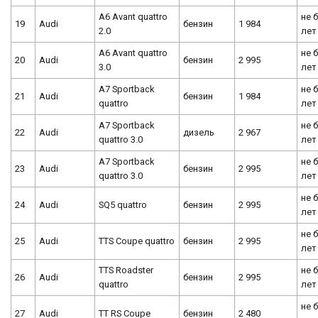
A6 Avant quattro
не 
19
Audi
бензин
1 984
2.0
лет
A6 Avant quattro
не 
20
Audi
бензин
2 995
3.0
лет
A7 Sportback
не 
21
Audi
бензин
1 984
quattro
лет
A7 Sportback
не 
22
Audi
дизель
2 967
quattro 3.0
лет
A7 Sportback
не 
23
Audi
бензин
2 995
quattro 3.0
лет
не 
24
Audi
SQ5 quattro
бензин
2 995
лет
не 
25
Audi
TTS Coupe quattro
бензин
2 995
лет
TTS Roadster
не 
26
Audi
бензин
2 995
quattro
лет
не 
27
Audi
TT RS Coupe
бензин
2 480