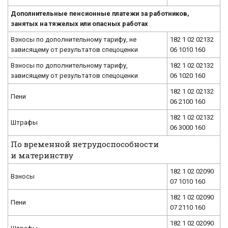
Дополнительные пенсионные платежи за работников,
занятых на тяжелых или опасных работах
Взносы по дополнительному тарифу, не
182 1 02 02132
зависящему от результатов спецоценки
06 1010 160
Взносы по дополнительному тарифу,
182 1 02 02132
зависящему от результатов спецоценки
06 1020 160
182 1 02 02132
Пени
06 2100 160
182 1 02 02132
Штрафы
06 3000 160
По временной нетрудоспособности
и материнству
182 1 02 02090
Взносы
07 1010 160
182 1 02 02090
Пени
07 2110 160
182 1 02 02090