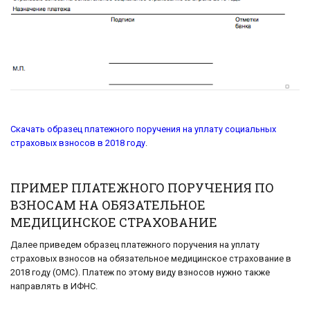
Скачать образец платежного поручения на уплату социальных
страховых взносов в 2018 году
.
ПРИМЕР ПЛАТЕЖНОГО ПОРУЧЕНИЯ ПО
ВЗНОСАМ НА ОБЯЗАТЕЛЬНОЕ
МЕДИЦИНСКОЕ СТРАХОВАНИЕ
Далее приведем образец платежного поручения на уплату
страховых взносов на обязательное медицинское страхование в
2018 году (ОМС). Платеж по этому виду взносов нужно также
направлять в ИФНС.