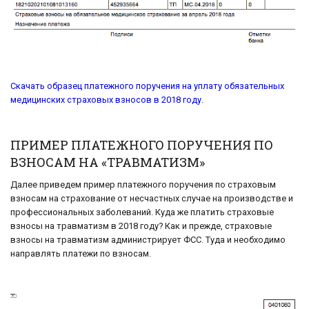
Скачать образец платежного поручения на уплату обязательных
медицинских страховых взносов в 2018 году
.
ПРИМЕР ПЛАТЕЖНОГО ПОРУЧЕНИЯ ПО
ВЗНОСАМ НА «ТРАВМАТИЗМ»
Далее приведем пример платежного поручения по страховым
взносам на страхование от несчастных случае на производстве и
профессиональных заболеваний. Куда же платить страховые
взносы на травматизм в 2018 году? Как и прежде, страховые
взносы на травматизм администрирует ФСС. Туда и необходимо
направлять платежи по взносам.