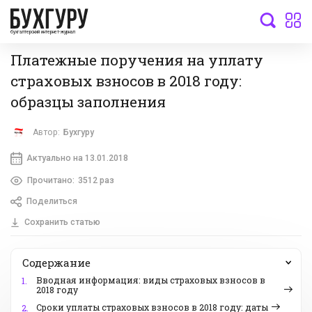
бухгалтерский интернет-журнал
Платежные поручения на уплату
страховых взносов в 2018 году:
образцы заполнения
Автор:
Бухгуру
Актуально на 13.01.2018
Прочитано:
3512 раз
Поделиться
Сохранить статью
Содержание
Вводная информация: виды страховых взносов в
1.
2018 году
Сроки уплаты страховых взносов в 2018 году: даты
2.