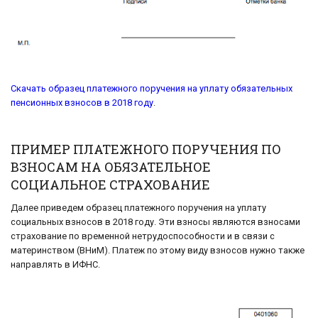
Скачать образец платежного поручения на уплату обязательных
пенсионных взносов в 2018 году
.
ПРИМЕР ПЛАТЕЖНОГО ПОРУЧЕНИЯ ПО
ВЗНОСАМ НА ОБЯЗАТЕЛЬНОЕ
СОЦИАЛЬНОЕ СТРАХОВАНИЕ
Далее приведем образец платежного поручения на уплату
социальных взносов в 2018 году. Эти взносы являются взносами
страхование по временной нетрудоспособности и в связи с
материнством (ВНиМ). Платеж по этому виду взносов нужно также
направлять в ИФНС.