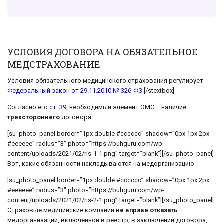
УСЛОВИЯ ДОГОВОРА НА ОБЯЗАТЕЛЬНОЕ
МЕДСТРАХОВАНИЕ
Условия обязательного медицинского страхования регулирует
Федеральный закон от 29.11.2010 № 326-ФЗ.
[/stextbox]
Согласно его
ст. 39
, необходимый элемент ОМС – наличие
трехстороннего
договора:
[su_photo_panel border=”1px double #cccccc” shadow=”0px 1px 2px
#eeeeee” radius=”3″ photo=”https://buhguru.com/wp-
content/uploads/2021/02/ris-1-1.png” target=”blank”][/su_photo_panel]
Вот, какие обязанности накладываются на медорганизацию:
[su_photo_panel border=”1px double #cccccc” shadow=”0px 1px 2px
#eeeeee” radius=”3″ photo=”https://buhguru.com/wp-
content/uploads/2021/02/ris-2-1.png” target=”blank”][/su_photo_panel]
Страховые медицинские компании
не вправе отказать
медорганизации, включенной в реестр, в заключении договора,