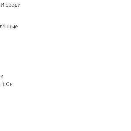
 И среди
плённые
 и
). Он