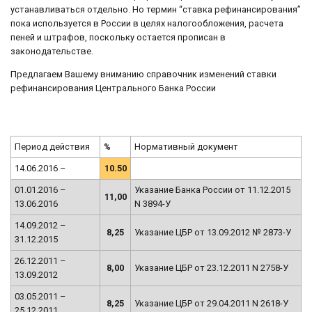
устанавливаться отдельно. Но термин “ставка рефинансирования”
пока используется в России в целях налогообложения, расчета
пеней и штрафов, поскольку остается прописан в
законодательстве.
Предлагаем Вашему вниманию справочник изменений ставки
рефинансирования Центрального Банка России
Период действия
%
Нормативный документ
14.06.2016 –
10.50
01.01.2016 –
Указание Банка России от 11.12.2015
11,00
13.06.2016
N 3894-У
14.09.2012 –
8,25
Указание ЦБР от 13.09.2012 № 2873-У
31.12.2015
26.12.2011 –
8,00
Указание ЦБР от 23.12.2011 N 2758-У
13.09.2012
03.05.2011 –
8,25
Указание ЦБР от 29.04.2011 N 2618-У
25.12.2011