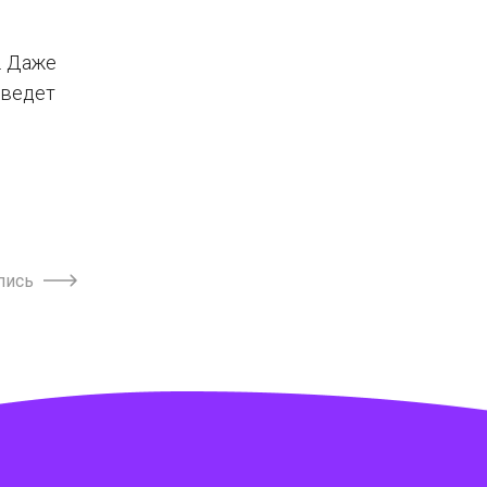
. Даже
зведет
пись