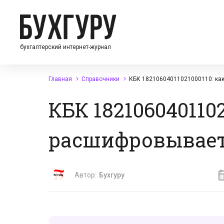
бухгалтерский интернет-журнал
Главная
Справочники
КБК 18210604011021000110: ка
КБК 1821060401102
расшифровывает
Автор:
Бухгуру