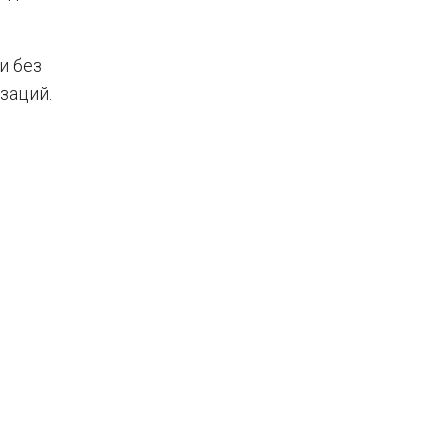
и без
заций.