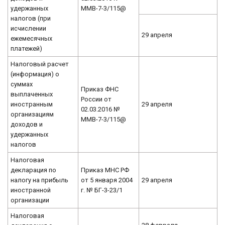
удержанных
ММВ-7-3/115@
налогов (при
исчислении
29 апреля
ежемесячных
платежей)
Налоговый расчет
(информация) о
суммах
Приказ ФНС
выплаченных
России от
иностранным
29 апреля
02.03.2016 №
организациям
ММВ-7-3/115@
доходов и
удержанных
налогов
Налоговая
декларация по
Приказ МНС РФ
налогу на прибыль
от 5 января 2004
29 апреля
иностранной
г. № БГ-3-23/1
организации
Налоговая