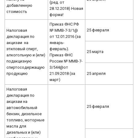
(ред. от
добавленную
28.12.2018) Новая
стоимость
форма!
Приказ ФНС РФ
25 февраля
Налоговая
№ ММВ-7-3/1@
декларация по
от 12.01.2016 (за
акцизам на
январь-
этиловый спирт,
февраль).
25 марта
алкогольную и (или)
Приказ ФНС
подакцизную
России № ММВ-7-
спиртосодержащую
3/544@от
продукцию
21.09.2018 (за
25 апреля
март)
Налоговая
декларация по
акцизам на
25 февраля
автомобильный
бензин, дизельное
топливо, моторные
масла для
дизельных и (или)