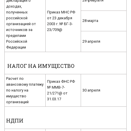
28 февраля
декларация о
доходах,
полученных
Приказ МНС РФ
российской
от 23 декабря
28 марта
организацией от
2003 г. № БГ-3-
источников за
23/709@
пределами
Российской
29 апреля
Федерации
НАЛОГ НА ИМУЩЕСТВО
Расчет по
Приказ ФНС РФ
авансовому платежу
№ ММВ-7-
по налогу на
30 апреля
21/271@ от
имущество
31.03.17
организаций
НДПИ