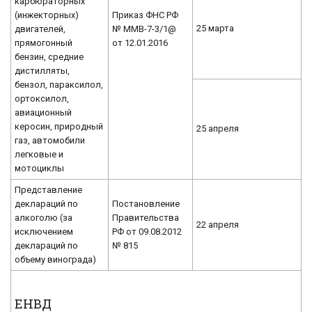
карбюраторных
(инжекторных)
Приказ ФНС РФ
25 марта
двигателей,
№ ММВ-7-3/1@
прямогонный
от 12.01.2016
бензин, средние
дистилляты,
бензол, параксилол,
ортоксилол,
авиационный
керосин, природный
25 апреля
газ, автомобили
легковые и
мотоциклы
Представление
деклараций по
Постановление
алкоголю (за
Правительства
22 апреля
исключением
РФ от 09.08.2012
деклараций по
№ 815
объему винограда)
ЕНВД