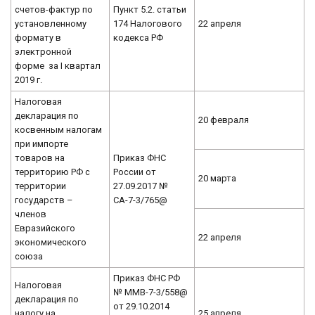
счетов-фактур по
Пункт 5.2. статьи
установленному
174 Налогового
22 апреля
формату в
кодекса РФ
электронной
форме за I квартал
2019 г.
Налоговая
декларация по
20 февраля
косвенным налогам
при импорте
товаров на
Приказ ФНС
территорию РФ с
России от
20 марта
территории
27.09.2017 №
государств –
СА-7-3/765@
членов
Евразийского
22 апреля
экономического
союза
Приказ ФНС РФ
Налоговая
№ ММВ-7-3/558@
декларация по
от 29.10.2014
налогу на
25 апреля