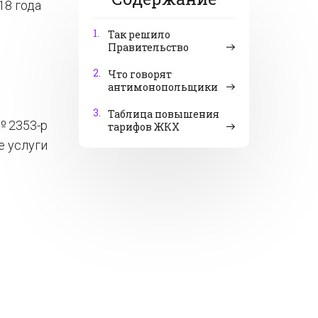
18 года
1.
Так решило
Правительство
2.
Что говорят
антимонопольщики
3.
Таблица повышения
№ 2353-р
тарифов ЖКХ
е услуги