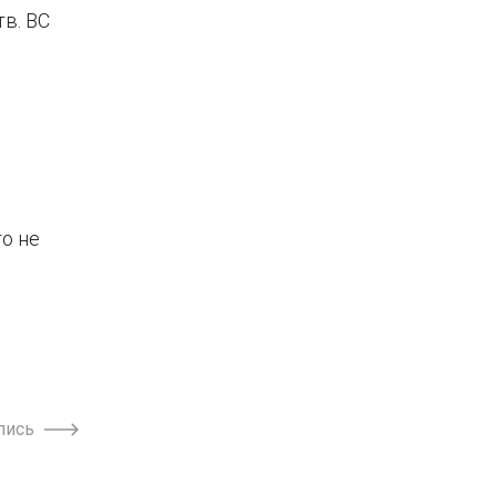
тв. ВС
то не
пись