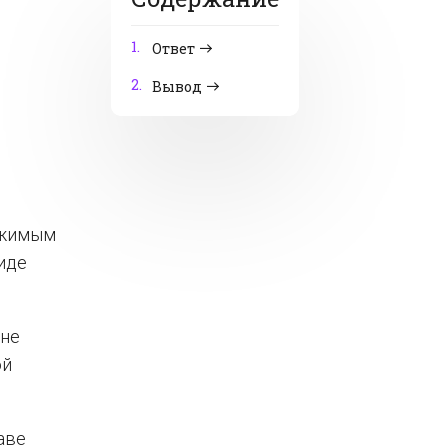
1.
Ответ
2.
Вывод
вижимым
иде
 не
ой
аве