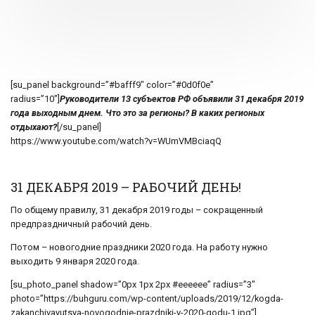
[su_panel background=”#bafff9″ color=”#0d0f0e”
radius=”10″]
Руководители 13 субъектов РФ объявили 31 декабря 2019
года выходным днем. Что это за регионы? В каких регионых
отдыхают?
[/su_panel]
https://www.youtube.com/watch?v=WUmVMBciaqQ
31 ДЕКАБРЯ 2019 – РАБОЧИЙ ДЕНЬ!
По общему правилу, 31 декабря 2019 годы – сокращенный
предпраздничный рабочий день.
Потом – новогодние праздники 2020 года. На работу нужно
выходить 9 января 2020 года.
[su_photo_panel shadow=”0px 1px 2px #eeeeee” radius=”3″
photo=”https://buhguru.com/wp-content/uploads/2019/12/kogda-
zakanchivayutsya-novogodnie-prazdniki-v-2020-godu-1.jpg”]