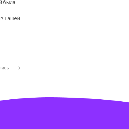
й была
 в нашей
пись