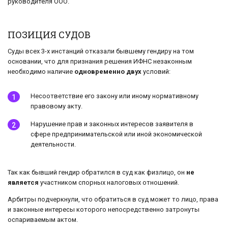
руководителя ООО.
ПОЗИЦИЯ СУДОВ
Суды всех 3-х инстанций отказали бывшему гендиру на том
основании, что для признания решения ИФНС незаконным
необходимо наличие
одновременно двух
условий:
Несоответствие его закону или иному нормативному
правовому акту.
Нарушение прав и законных интересов заявителя в
сфере предпринимательской или иной экономической
деятельности.
Так как бывший гендир обратился в суд как физлицо, он
не
является
участником спорных налоговых отношений.
Арбитры подчеркнули, что обратиться в суд может то лицо, права
и законные интересы которого непосредственно затронуты
оспариваемым актом.