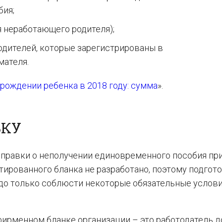
бия;
я неработающего родителя);
одителей, которые зарегистрированы в
мателя.
рождении ребенка в 2018 году: сумма
».
ВКУ
справки о неполучении единовременного пособия пр
ированного бланка не разработано, поэтому подгото
до только соблюсти некоторые обязательные услов
фирменном бланке организации – это работодатель 