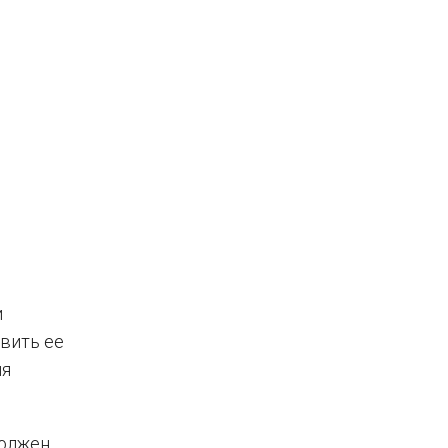
и
вить ее
ия
должен