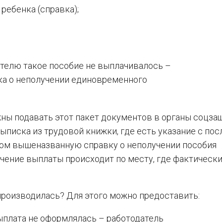
ебенка (справка);
ителю такое пособие не выплачивалось –
ка о неполучении единовременного
жны подавать этот пакет документов в органы соцза
ыписка из трудовой книжки, где есть указание с по
этом вышеназванную справку о неполучении пособия
ачение выплаты происходит по месту, где фактическ
производилась? Для этого можно предоставить:
выплата не оформлялась – работодатель