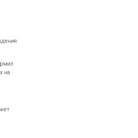
ждения
ормил
х на
акет