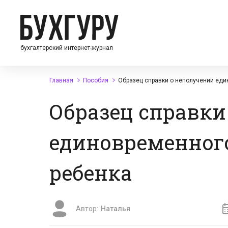
бухгалтерский интернет-журнал
Главная
Пособия
Образец справки о неполучении еди
Образец справки
единовременног
ребенка
Автор:
Наталья