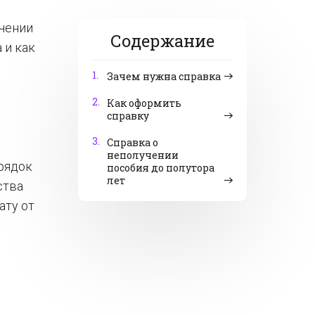
учении
Содержание
 и как
1.
Зачем нужна справка
2.
Как оформить
справку
3.
Справка о
неполучении
рядок
пособия до полутора
лет
ства
ату от