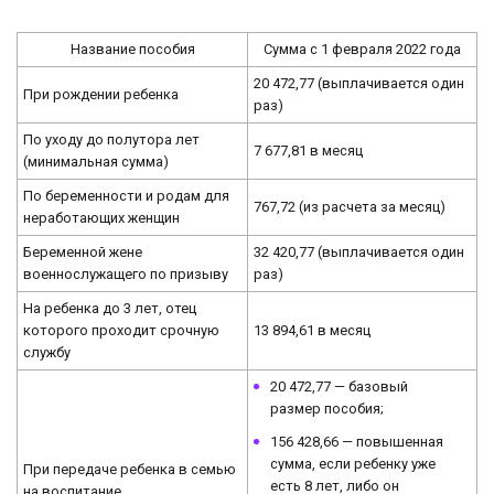
Название пособия
Сумма с 1 февраля 2022 года
20 472,77 (выплачивается один
При рождении ребенка
раз)
По уходу до полутора лет
7 677,81 в месяц
(минимальная сумма)
По беременности и родам для
767,72 (из расчета за месяц)
неработающих женщин
Беременной жене
32 420,77 (выплачивается один
военнослужащего по призыву
раз)
На ребенка до 3 лет, отец
которого проходит срочную
13 894,61 в месяц
службу
20 472,77 — базовый
размер пособия;
156 428,66 — повышенная
сумма, если ребенку уже
При передаче ребенка в семью
есть 8 лет, либо он
на воспитание