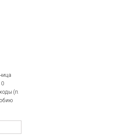
тница
10
оды (п.
особию