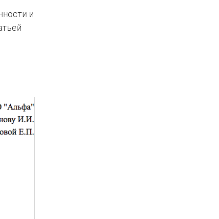
нности и
атьей