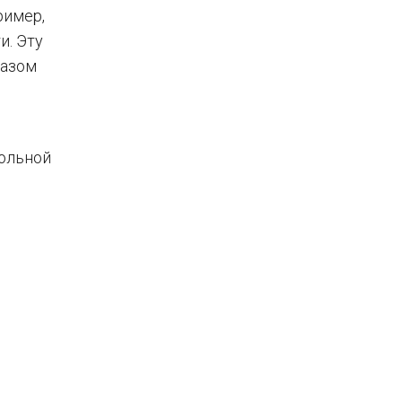
ример,
и. Эту
казом
ольной