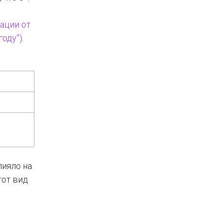
ации от
году”)
.
лияло на
тот вид