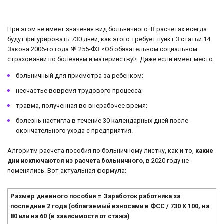
При этом не имеет значения вид больничного. В расчетах всегда
будут фигурировать 730 дней, как этого требует пункт 3 статьи 14
Закона 2006-го года № 255-ФЗ <Об обязательном социальном
страховании по болезням и материнству˃. Даже если имеет место:
больничный для присмотра за ребенком;
несчастье вовремя трудового процесса;
травма, полученная во внерабочее время;
болезнь настигла в течение 30 календарных дней после
окончательного ухода с предприятия.
Алгоритм расчета пособия по больничному листку, как и то,
какие
дни исключаются из расчета больничного
, в 2020 году не
поменялись. Вот актуальная формула:
Размер дневного пособия = Заработок работника за
последние 2 года (облагаемый взносами в ФСС / 730 X 100, на
80 или на 60 (в зависимости от стажа)