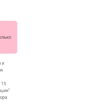
только
 и
ия
 15
ации”
вора