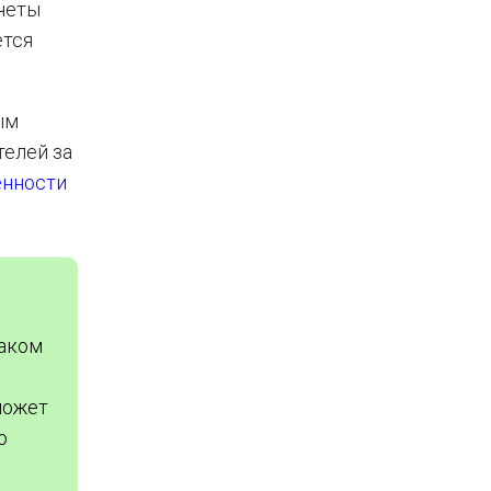
тчеты
ется
ым
телей за
енности
таком
может
о