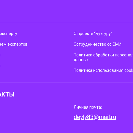
эксперту
О проекте “Бухгуру”
ем экспертов
Сотрудничество со СМИ
м
Политика обработки персона
данных
ы
Политика использования cook
АКТЫ
Личная почта:
deyly83@mail.ru