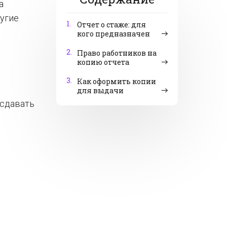
а
ругие
1.
Отчет о стаже: для
кого предназначен
2.
Право работников на
копию отчета
3.
Как оформить копии
для выдачи
 сдавать