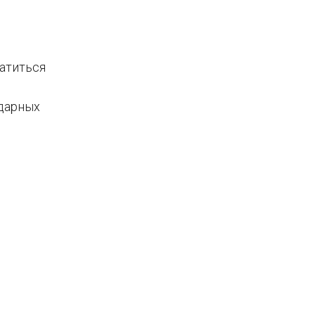
атиться
ндарных