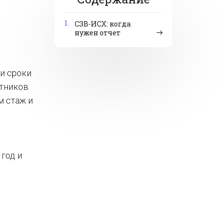
1.
CЗВ-ИСХ: когда
нужен отчет
ли сроки
отников
м стаж и
 год и