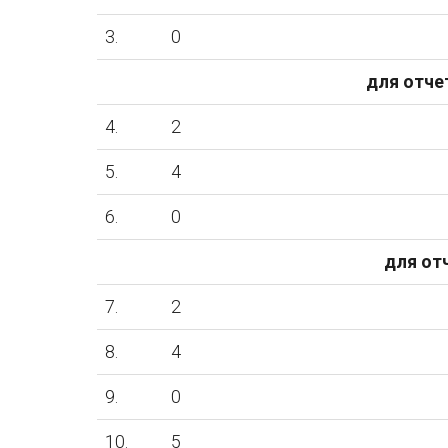
3.
0
для отчет
4.
2
5.
4
6.
0
для от
7.
2
8.
4
9.
0
10.
5