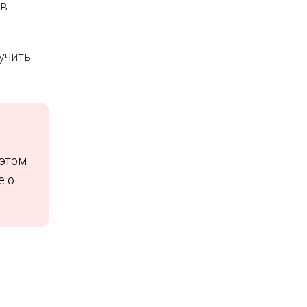
 в
лучить
 этом
е о