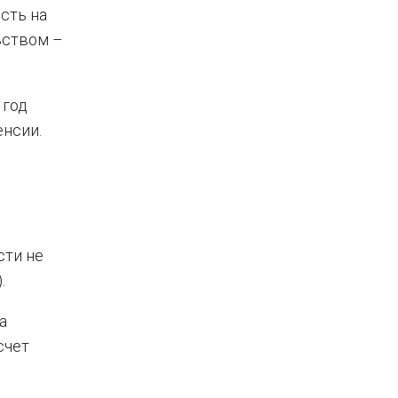
сть на
ьством –
 год
енсии.
сти не
.
а
счет