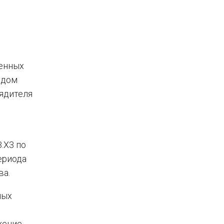
венных
удом
ядителя
.Х3 по
ериода
ва.
ных
жение