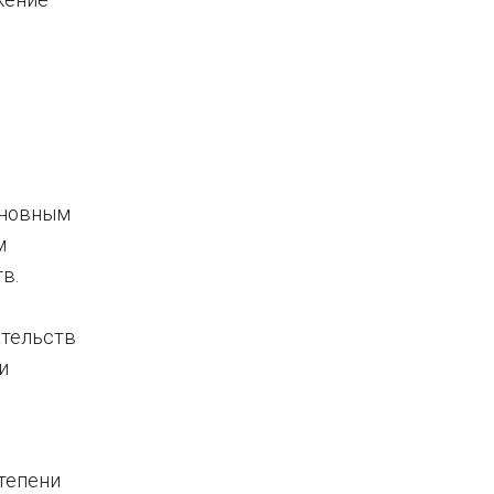
иновным
м
в.
ательств
и
тепени