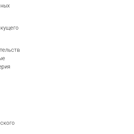
нных
екущего
ательств
ые
ерия
еского