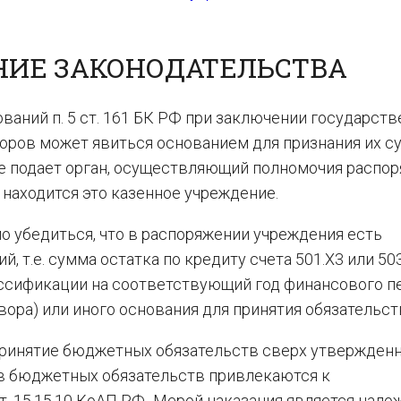
НИЕ ЗАКОНОДАТЕЛЬСТВА
аний п. 5 ст. 161 БК РФ при заключении государст
воров может явиться основанием для признания их с
е подает орган, осуществляющий полномочия распор
находится это казенное учреждение.
о убедиться, что в распоряжении учреждения есть
 т.е. сумма остатка по кредиту счета 501.Х3 или 503
сификации на соответствующий год финансового п
ора) или иного основания для принятия обязательст
принятие бюджетных обязательств сверх утвержден
в бюджетных обязательств привлекаются к
. 15.15.10 КоАП РФ
.
Мерой наказания является нало