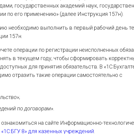
ми, государственных академий наук, государстве
и по его применению» (далее Инструкция 157н).
ию необходимо выполнить в первый рабочий день т
ции 157н.
чете операции по регистрации неисполненных обяз
лнять в текущем году, чтобы сформировать корректн
оступных для принятия обязательств. В «1С:Бухгалт
димо отразить такие операции самостоятельно с
ельство
»;
ведений по договорам
».
 ознакомиться на сайте Информационно-технологич
 «1С:БГУ 8» для казенных учреждений
.