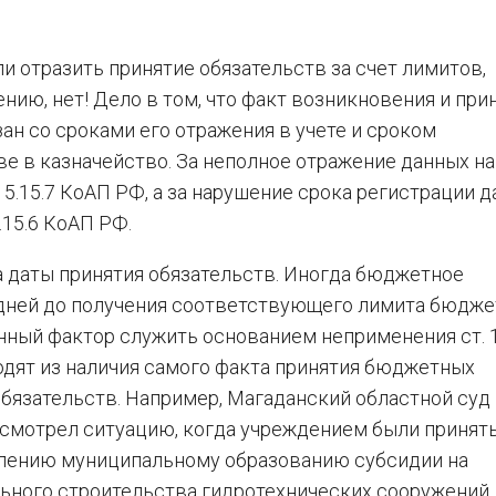
и отразить принятие обязательств за счет лимитов,
ию, нет! Дело в том, что факт возникновения и при
ан со сроками его отражения в учете и сроком
е в казначейство. За неполное отражение данных на
5.15.7 КоАП РФ, а за нарушение срока регистрации д
.15.6 КоАП РФ.
а даты принятия обязательств. Иногда бюджетное
 дней до получения соответствующего лимита бюдж
данный фактор служить основанием неприменения ст. 1
одят из наличия самого факта принятия бюджетных
бязательств. Например, Магаданский областной суд
ассмотрел ситуацию, когда учреждением были принят
лению муниципальному образованию субсидии на
ьного строительства гидротехнических сооружений,