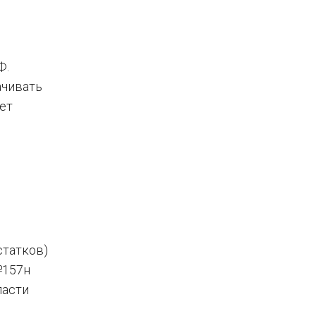
Ф.
ачивать
ет
статков)
№157н
ласти