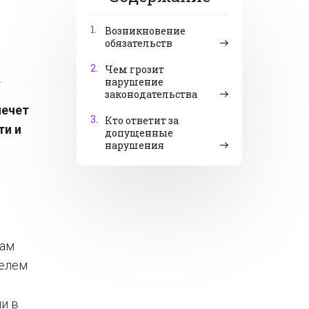
1.
Возникновение
обязательств
2.
Чем грозит
.
нарушение
законодательства
лечет
3.
Кто ответит за
ти и
допущенные
нарушения
дам
телем
и в