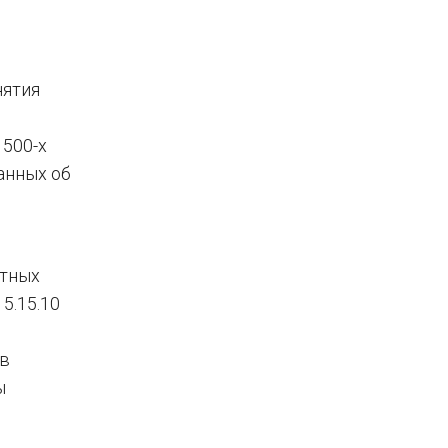
нятия
 500-х
анных об
етных
5.15.10
 в
ы