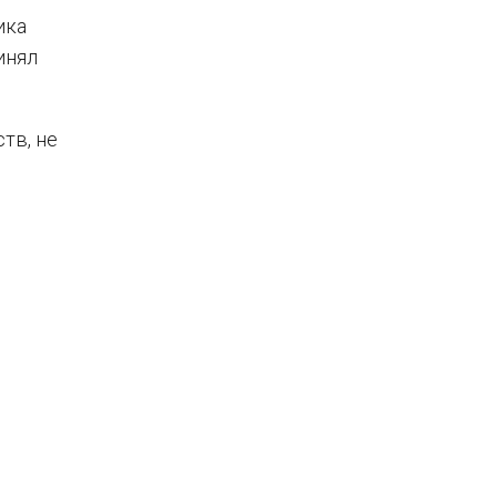
ика
инял
тв, не