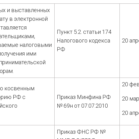
ых и выставленных
ату в электронной
ставляется
Пункт 5.2. статьи 174
ательщиками,
Налогового кодекса
20 апр
аваемые налоговыми
РФ
 получения ими
дпринимательской
орам.
20 фе
по косвенным
орию РФ с
Приказ Минфина РФ
20 мар
ийского
№ 69н от 07.07.2010
20 апр
Приказ ФНС РФ №