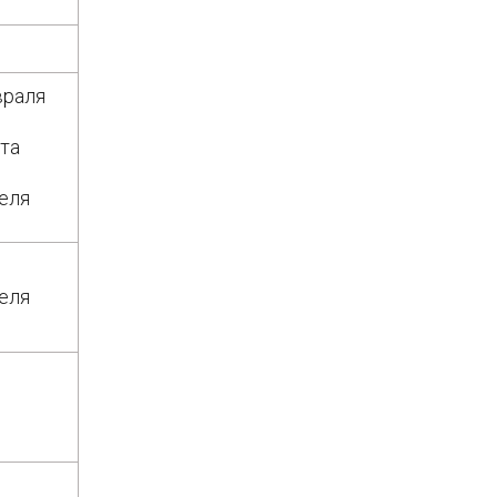
враля
та
еля
еля