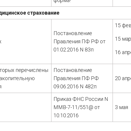
форма!
дицинское страхование
15 фе
Постановление
15 мар
х
Правления ПФ РФ от
01.02.2016 N 83п
16 апр
оторых перечислены
Постановление
накопительную
Правления ПФ РФ
20 апр
я
09.06.2016 N 482п
Приказ ФНС России N
ММВ-7-11/551@ от
3 мая
10.10.2016