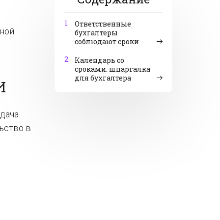
1.
Ответственные
бной
бухгалтеры
соблюдают сроки
2.
Календарь со
сроками: шпаргалка
для бухгалтера
И
сдача
ьство в