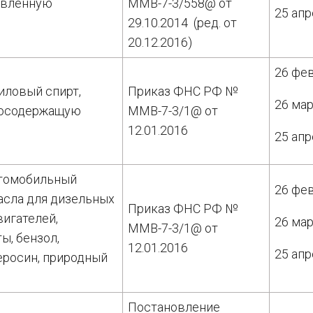
бавленную
ММВ-7-3/558@ от
25 апр
29.10.2014 (ред. от
20.12.2016)
26 фе
иловый спирт,
Приказ ФНС РФ №
26 мар
ртосодержащую
ММВ-7-3/1@ от
12.01.2016
25 апр
втомобильный
26 фе
асла для дизельных
Приказ ФНС РФ №
вигателей,
26 мар
ММВ-7-3/1@ от
ы, бензол,
12.01.2016
25 апр
еросин, природный
Постановление