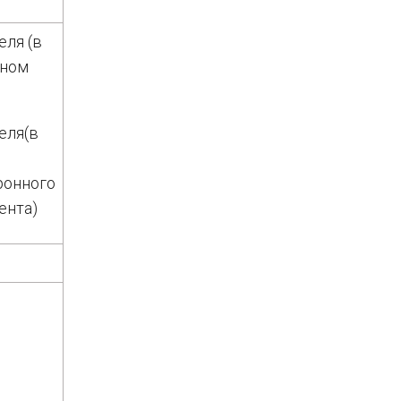
еля (в
ном
еля(в
е
ронного
ента)