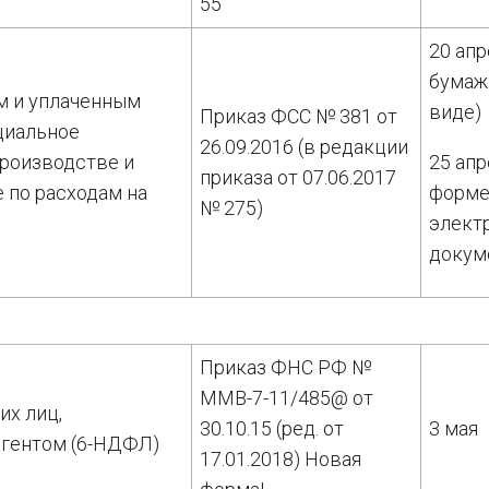
55
20 апр
бумаж
м и уплаченным
виде)
Приказ ФСС № 381 от
циальное
26.09.2016 (в редакции
производстве и
25 апр
приказа от 07.06.2017
 по расходам на
форм
№ 275)
элект
докум
Приказ ФНС РФ №
ММВ-7-11/485@ от
их лиц,
30.10.15 (ред. от
3 мая
агентом (6-НДФЛ)
17.01.2018) Новая