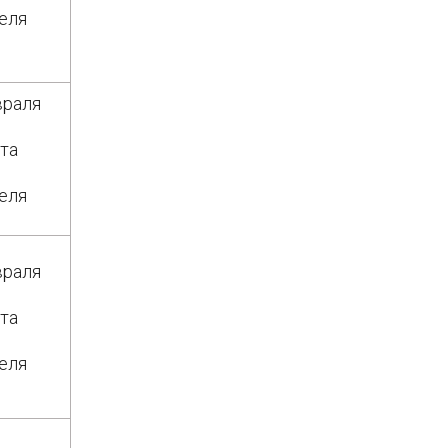
еля
враля
та
еля
враля
та
еля