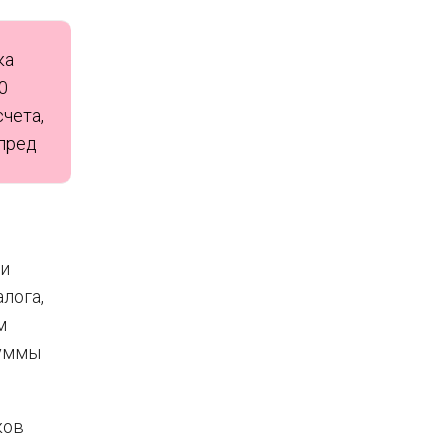
ка
0
чета,
 пред
ли
лога,
м
суммы
ков