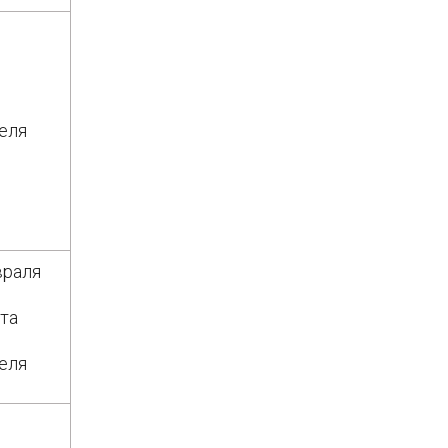
еля
враля
та
еля