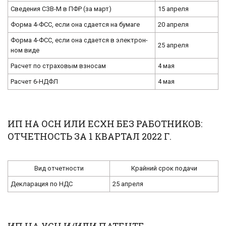
Све­де­ния СЗВ-М в ПФР (за март)
15 ап­ре­ля
Форма 4-ФСС, если она сда­ет­ся на бу­ма­ге
20 ап­ре­ля
Форма 4-ФСС, если она сда­ет­ся в элек­трон­
25 ап­ре­ля
ном виде
Рас­чет по стра­хо­вым взно­сам
4 мая
Рас­чет 6-НД­ФЛ
4 мая
ИП НА ОСН ИЛИ ЕСХН БЕЗ РАБОТНИКОВ:
ОТЧЕТНОСТЬ ЗА 1 КВАРТАЛ 2022 Г.
Вид от­чет­но­сти
Край­ний срок по­да­чи
Де­кла­ра­ция по НДС
25 ап­ре­ля