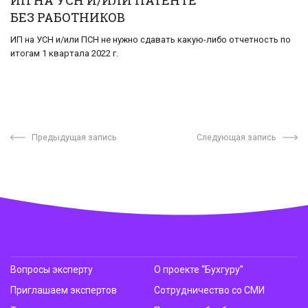
ИП НА УСН И/ИЛИ ПАТЕНТЕ
БЕЗ РАБОТНИКОВ
ИП на УСН и/или ПСН не нужно сда­вать ка­кую-ли­бо от­чет­ность по
ито­гам 1 квар­та­ла 2022 г.
Предыдущая запись
Следующая запись
Вопросы эксперту
О проекте “Бухгуру”
Приглашаем экспертов
Сотрудничество со СМИ