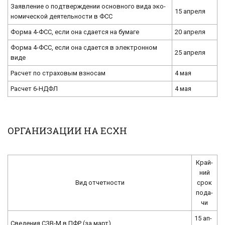
За­яв­ле­ние о под­твер­жде­нии ос­нов­но­го вида эко­
15 ап­ре­ля
но­ми­че­ской де­я­тель­но­сти в ФСС
Форма 4-ФСС, если она сда­ет­ся на бу­ма­ге
20 ап­ре­ля
Форма 4-ФСС, если она сда­ет­ся в элек­трон­ном
25 ап­ре­ля
виде
Рас­чет по стра­хо­вым взно­сам
4 мая
Рас­чет 6-НД­ФЛ
4 мая
ОРГАНИЗАЦИИ НА ЕСХН
Край­
ний
Вид от­чет­но­сти
срок
по­да­
чи
15 ап­
Све­де­ния СЗВ-М в ПФР (за март)