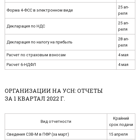
25 ап­
Форма 4-ФСС в элек­трон­ном виде
ре­ля
25 ап­
Де­кла­ра­ция по НДС
ре­ля
28 ап­
Де­кла­ра­ция по на­ло­гу на при­быль
ре­ля
Рас­чет по стра­хо­вым взно­сам
4 мая
Рас­чет 6-НД­ФЛ
4 мая
ОРГАНИЗАЦИИ НА УСН: ОТЧЕТЫ
ЗА 1 КВАРТАЛ 2022 Г.
Край­ний
Вид от­чет­но­сти
срок по­да­чи
Све­де­ния СЗВ-М в ПФР (за март)
15 ап­ре­ля