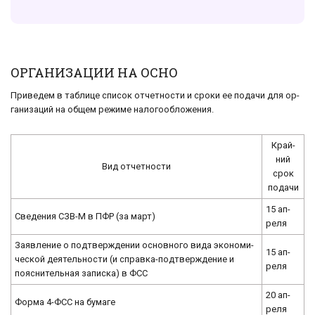
ОРГАНИЗАЦИИ НА ОСНО
При­ве­дем в таб­ли­це спи­сок от­чет­но­сти и сроки ее по­да­чи для ор­
га­ни­за­ций на общем ре­жи­ме на­ло­го­об­ло­же­ния.
Край­
ний
Вид от­чет­но­сти
срок
по­да­чи
15 ап­
Све­де­ния СЗВ-М в ПФР (за март)
ре­ля
За­яв­ле­ние о под­твер­жде­нии ос­нов­но­го вида эко­но­ми­
15 ап­
че­ской де­я­тель­но­сти (и справ­ка-под­твер­жде­ние и
ре­ля
пояснительная записка) в ФСС
20 ап­
Форма 4-ФСС на бу­ма­ге
ре­ля