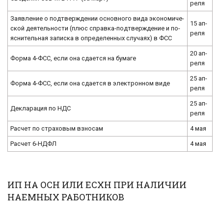
ре­ля
За­яв­ле­ние о под­твер­жде­нии ос­нов­но­го вида эко­но­ми­че­
15 ап­
ской де­я­тель­но­сти (плюс справ­ка-под­твер­жде­ние и по­
ре­ля
яс­ни­тель­ная за­пис­ка в опре­де­лен­ных слу­ча­ях) в ФСС
20 ап­
Форма 4-ФСС, если она сда­ет­ся на бу­ма­ге
ре­ля
25 ап­
Форма 4-ФСС, если она сда­ет­ся в элек­трон­ном виде
ре­ля
25 ап­
Де­кла­ра­ция по НДС
ре­ля
Рас­чет по стра­хо­вым взно­сам
4 мая
Рас­чет 6-НД­ФЛ
4 мая
ИП НА ОСН ИЛИ ЕСХН ПРИ НАЛИЧИИ
НАЕМНЫХ РАБОТНИКОВ