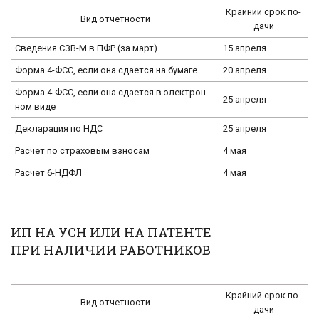
Край­ний срок по­
Вид от­чет­но­сти
да­чи
Све­де­ния СЗВ-М в ПФР (за март)
15 ап­ре­ля
Форма 4-ФСС, если она сда­ет­ся на бу­ма­ге
20 ап­ре­ля
Форма 4-ФСС, если она сда­ет­ся в элек­трон­
25 ап­ре­ля
ном виде
Де­кла­ра­ция по НДС
25 ап­ре­ля
Рас­чет по стра­хо­вым взно­сам
4 мая
Рас­чет 6-НД­ФЛ
4 мая
ИП НА УСН ИЛИ НА ПАТЕНТЕ
ПРИ НАЛИЧИИ РАБОТНИКОВ
Край­ний срок по­
Вид от­чет­но­сти
да­чи