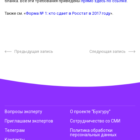
бланка. Все эти требования приведены
прямо здесь по ссылке
.
Также см. «
Форма № 1: кто сдает в Росстат в 2017 году
».
Предыдущая запись
Следующая запись
Вопросы эксперту
О проекте “Бухгуру”
Приглашаем экспертов
Сотрудничество со СМИ
Телеграм
Политика обработки
персональных данных
Контакты