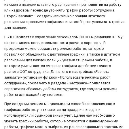
из смен в позиции штатного расписания и при принятии на работу
или кадровом переводе уточнять график работы сотрудника.
Второй вариант – создать несколько позиций штатного
расписания с разными графиками или вообще не указывать график
для позиции.
В «1С:Зарплата и управление персоналом 8 КОРП» редакции 3.1.5 у
нас появились новые возможности расчета зарплаты. В
программе можно создавать режимы работы, которые
позволяют объединять однотипные графики, а также в штатном
расписании для каждой позиции указывать режим работы, в
котором учитываются сменные графики для более точного
расчета ФОТ сотрудника. Для этого в настройках «
Расчета
зарплаты
» установим флажок «
Использовать режимы работ
сотрудника»
, после чего в разделе «
Настройка
» появляется
справочник
«Режимы работы сотрудника»,
где создаем режимы
работы для каждой группы смен.
При создании режима мы указываем способ заполнения как в
графиках работы: учитываются ли праздничные дни и
используется ли суммированный учет. Далее нам необходимо
указать графики работы, которые относятся к данному режиму
работы, графики можно выбрать из ранее созданных в программе