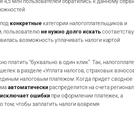
мя 4,5 млн пользователей обратились к данному серв
можностей.
 под
конкретные
категории налогоплательщиков и
м, пользователю
не нужно долго искать
соответств
оявилась возможность уплачивать налоги картой
о платить “буквально в один клик”. Так, налогопла
шелек в разделе «Уплата налогов, страховых взносо
 единым налоговым платежом. Когда придет сводное
мма
автоматически
распределится на счета регионал
исключает ошибки
при оформлении платежек, а
 том, чтобы заплатить налоги вовремя.