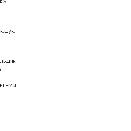
ису
ующую
тельщик
в
ьных и