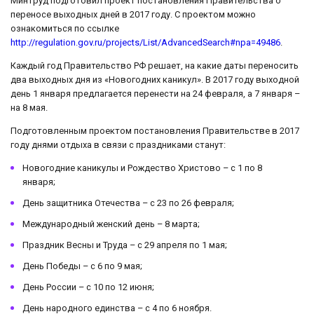
Минтруд подготовил проект постановления Правительства о
переносе выходных дней в 2017 году. С проектом можно
ознакомиться по ссылке
http://regulation.gov.ru/projects/List/AdvancedSearch#npa=49486
.
Каждый год Правительство РФ решает, на какие даты переносить
два выходных дня из «Новогодних каникул». В 2017 году выходной
день 1 января предлагается перенести на 24 февраля, а 7 января –
на 8 мая.
Подготовленным проектом постановления Правительстве в 2017
году днями отдыха в связи с праздниками станут:
Новогодние каникулы и Рождество Христово – с 1 по 8
января;
День защитника Отечества – с 23 по 26 февраля;
Международный женский день – 8 марта;
Праздник Весны и Труда – с 29 апреля по 1 мая;
День Победы – с 6 по 9 мая;
День России – с 10 по 12 июня;
День народного единства – с 4 по 6 ноября.