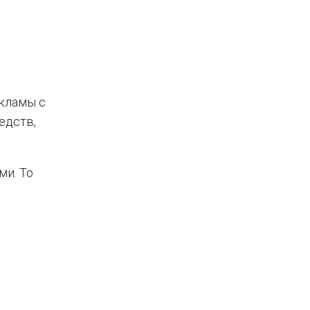
екламы с
едств,
ми. То