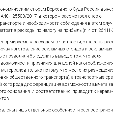
 экономическим спорам Верховного Суда России выне
А40-125588/2017, в котором рассмотрел спор о
транспорте и необходимости соблюдения в этом случ
атрат в расходы по налогу на прибыль (п. 4 ст. 264 НК
ненормируемым расходам, в частности, отнесены рас
ючая изготовление рекламных стендов и рекламных
рые позволили бы сделать вывод о том, что воля
е возможности признания для целей налогообложени
материалов только потому, что место их размещени
вки общественного транспорта), а транспортные ср
). Такого рода дифференциация возможности вычета за
го основания. И соответственно, приводит к нерав
тов.
ановлены лишь отдельные особенности распространен