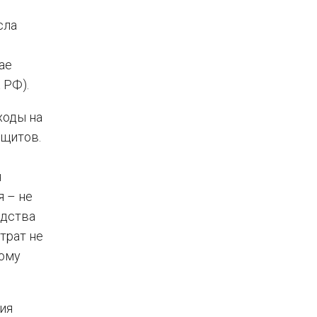
сла
ае
 РФ).
ходы на
 щитов.
я
я – не
едства
трат не
ному
ия