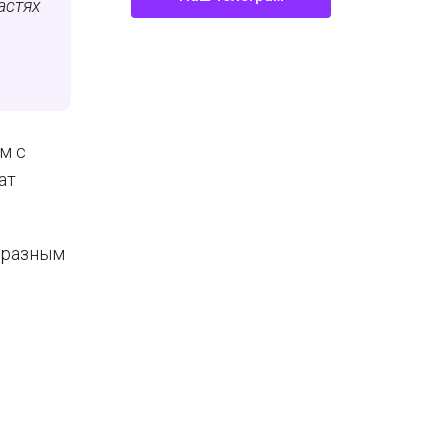
астях
м с
ат
 разным