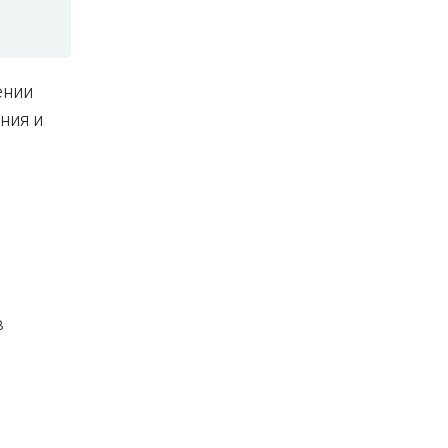
ении
ния и
в