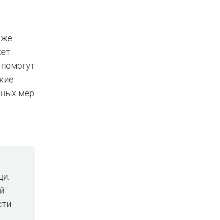
 же
жет
 помогут
ские
ьных мер
и.
й
сти