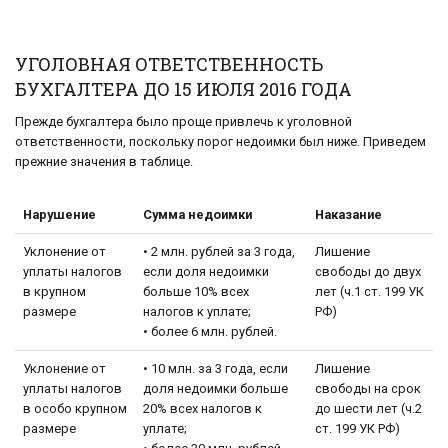
УГОЛОВНАЯ ОТВЕТСТВЕННОСТЬ
БУХГАЛТЕРА ДО 15 ИЮЛЯ 2016 ГОДА
Прежде бухгалтера было проще привлечь к уголовной
ответственности, поскольку порог недоимки был ниже. Приведем
прежние значения в таблице.
Нарушение
Сумма недоимки
Наказание
Уклонение от
• 2 млн. рублей за 3 года,
Лишение
уплаты налогов
если доля недоимки
свободы до двух
в крупном
больше 10% всех
лет (ч.1 ст. 199 УК
размере
налогов к уплате;
РФ)
• более 6 млн. рублей.
Уклонение от
• 10 млн. за 3 года, если
Лишение
уплаты налогов
доля недоимки больше
свободы на срок
в особо крупном
20% всех налогов к
до шести лет (ч.2
размере
уплате;
ст. 199 УК РФ)