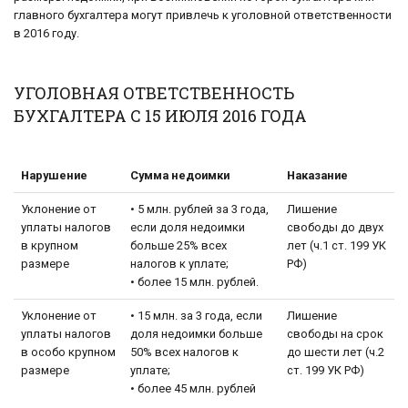
главного бухгалтера могут привлечь к уголовной ответственности
в 2016 году.
УГОЛОВНАЯ ОТВЕТСТВЕННОСТЬ
БУХГАЛТЕРА С 15 ИЮЛЯ 2016 ГОДА
Нарушение
Сумма недоимки
Наказание
Уклонение от
• 5 млн. рублей за 3 года,
Лишение
уплаты налогов
если доля недоимки
свободы до двух
в крупном
больше 25% всех
лет (ч.1 ст. 199 УК
размере
налогов к уплате;
РФ)
• более 15 млн. рублей.
Уклонение от
• 15 млн. за 3 года, если
Лишение
уплаты налогов
доля недоимки больше
свободы на срок
в особо крупном
50% всех налогов к
до шести лет (ч.2
размере
уплате;
ст. 199 УК РФ)
• более 45 млн. рублей