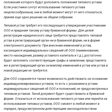
положения которого будут дополнять положения типового устава.
Если участники сочтут использование типового устава
нецелесообразным, они в любой момент могут от него отказаться,
приняв еще одно решение на общем собрании.
Типовой устав требует его последующего утверждения участниками
ООО и придания такому уставу бумажной формы. Для целей
регистрации юридического лица требуется представлять типовой
устав в регистрирующий орган ни в бумажной форме, ни в форме
электронного документа. При внесении изменений в устав,
касающихся индивидуальных сведений об ООО (наименование,
место нахождения, размер уставного капитала и т.д.), достаточно
будет заполнить соответствующие графы в заявлении, представлять
же в регистрирующий орган экземпляр изменений в устав или устав в
новой редакции не требуется.
Для ООО сохраняется также возможность действовать на основании
индивидуализированных уставов, то есть с указанием в уставе
индивидуальных сведений об ООО и положений, не предусмотренных
типовым уставом. Такой документ будет существовать в бумажной
форме. Отказаться от использования типового устава или перейти на
использование типовых уставов, ООО сможет в любой момент в
порядке, предусмотренном действующим законодательством.